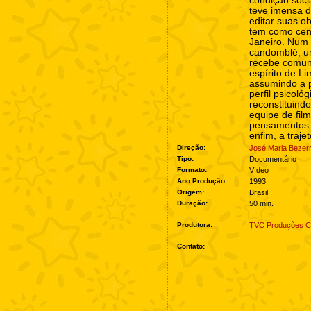
condição soci
teve imensa d
editar suas ob
tem como cená
Janeiro. Num 
candomblé, um
recebe comun
espírito de Li
assumindo a 
perfil psicológ
reconstituind
equipe de fi
pensamentos 
enfim, a traje
Direção:
José Maria Bezerr
Tipo:
Documentário
Formato:
Vídeo
Ano Produção:
1993
Origem:
Brasil
Duração:
50 min.
Produtora:
TVC Produções Ci
Contato: