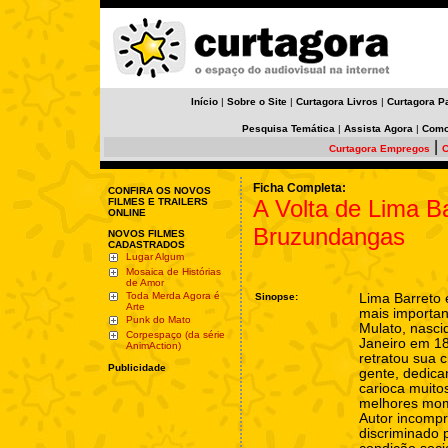
Início
|
Sobre o Site
|
Curtagora Livros
|
Curtagora P
Pesquisa Temática
|
Assista Agora
|
Como
|
Curtagora Empregos
C
Ficha Completa:
CONFIRA OS NOVOS
A Volta de Lima B
FILMES E TRAILERS
ONLINE
Bruzundangas
NOVOS FILMES
CADASTRADOS
Lugar Algum
Mosaica de Histórias
de Amor
Toda Merda Agora é
Sinopse:
Lima Barreto
Arte
mais importan
Punk do Mato
Mulato, nasci
Corpespaço (da série
Janeiro em 18
AnimAction)
retratou sua 
Publicidade
gente, dedica
carioca muito
melhores mome
Autor incomp
discriminado 