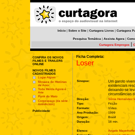
Início
|
Sobre o Site
|
Curtagora Livros
|
Curtagora P
Pesquisa Temática
|
Assista Agora
|
Como
|
Curtagora Empregos
C
Ficha Completa:
CONFIRA OS NOVOS
Loser
FILMES E TRAILERS
ONLINE
NOVOS FILMES
CADASTRADOS
Lugar Algum
Sinopse:
Um garoto viven
Mosaica de Histórias
de Amor
existenciais res
Toda Merda Agora é
deixando-se lev
Arte
circunstâncias d
Punk do Mato
Direção:
Sônia Hernandez 
Corpespaço (da série
Tipo:
Ficção
AnimAction)
Formato:
Vídeo
Publicidade
Ano Produção:
1999
Origem:
Brasil
Duração:
16 min.
Elenco:
Angelo Mayerhoffe