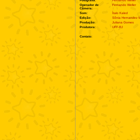
Fotografia:
Fernando Weller
Operador de
Fernando Weller
Câmera:
Som:
Ítalo Kaled
Edição:
Sônia Hernandez 
Produção:
Juliana Gomes
Produtora:
UFF-RJ
Contato: