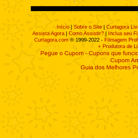
Início
|
Sobre o Site
|
Curtagora Liv
Assista Agora
|
Como Assistir?
|
Inclua seu F
Curtagora.com
® 1999-2022 -
Filmagem Prof
+ Produtora de L
Pegue o Cupom - Cupons que funcio
Cupom A
Guia dos Melhores P