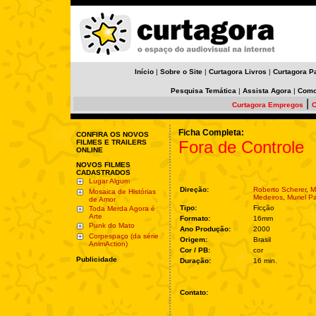
Início
|
Sobre o Site
|
Curtagora Livros
|
Curtagora P
Pesquisa Temática
|
Assista Agora
|
Como
|
Curtagora Empregos
C
Ficha Completa:
CONFIRA OS NOVOS
Fora de Controle
FILMES E TRAILERS
ONLINE
NOVOS FILMES
CADASTRADOS
Lugar Algum
Direção:
Roberto Scherer
,
M
Mosaica de Histórias
Medeiros
,
Muriel P
de Amor
Tipo:
Ficção
Toda Merda Agora é
Arte
Formato:
16mm
Punk do Mato
Ano Produção:
2000
Corpespaço (da série
Origem:
Brasil
AnimAction)
Cor / PB:
cor
Publicidade
Duração:
16 min.
Contato: