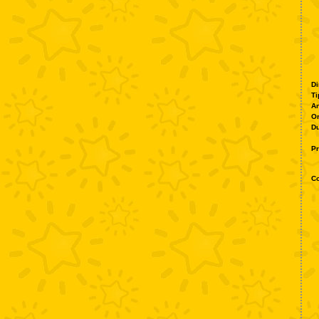
Di
Ti
A
O
Du
Pr
Co