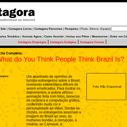
 Site
|
Curtagora Livros
|
Curtagora Parcerias
|
Pesquisa:
(Título, Elenco, Equipe)
uisa Temática
|
Assista Agora
|
Como Assistir
|
Inclua seu Filme
|
Mnemocine
|
Entre em Co
|
|
|
Curtagora Empregos
Curtagora Estágios
Curtagora Cursos
cha Completa:
hat do You Think People Think Brazil Is?
nopse:
Um apanhado de opiniões de
turistas estrangeiros sobre o Brasil,
revelando estereótipos difíceis de
serem erradicados. Para ilustrar os
depoimentos, a autora utilizou
animação feita com fotos, bonecos
de cerâmica e computação gráfica,
conferindo muita cor e
personalidade ao vídeo. Dentre os
clichés, os estrangeiros associam a
imagem do Brasil ao sexo, às
mulheres bonitas, à corrupção, à
miséria, ao Carnaval, à