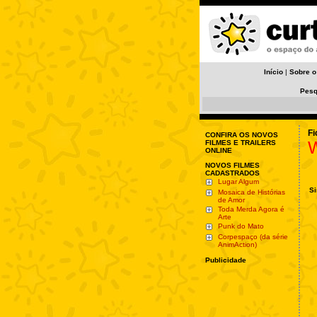
Início
|
Sobre o
Pesq
Fi
CONFIRA OS NOVOS
W
FILMES E TRAILERS
ONLINE
NOVOS FILMES
CADASTRADOS
Lugar Algum
Si
Mosaica de Histórias
de Amor
Toda Merda Agora é
Arte
Punk do Mato
Corpespaço (da série
AnimAction)
Publicidade