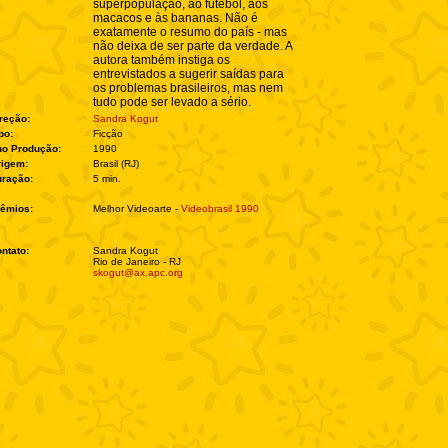
superpopulação, ao futebol, aos
macacos e às bananas. Não é
exatamente o resumo do país - mas
não deixa de ser parte da verdade. A
autora também instiga os
entrevistados a sugerir saídas para
os problemas brasileiros, mas nem
tudo pode ser levado a sério.
reção:
Sandra Kogut
po:
Ficção
no Produção:
1990
rigem:
Brasil (RJ)
ração:
5 min.
êmios:
Melhor Videoarte -
Videobrasil 1990
ntato:
Sandra Kogut
Rio de Janeiro - RJ
skogut@ax.apc.org