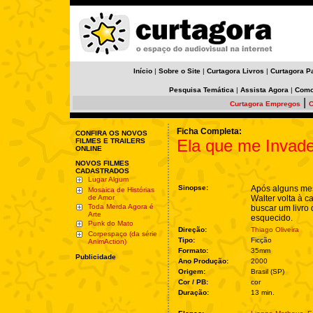
Início
|
Sobre o Site
|
Curtagora Livros
|
Curtagora P
Pesquisa Temática
|
Assista Agora
|
Como
|
Curtagora Empregos
C
Ficha Completa:
CONFIRA OS NOVOS
Ela que me Invad
FILMES E TRAILERS
ONLINE
NOVOS FILMES
CADASTRADOS
Lugar Algum
Sinopse:
Após alguns me
Mosaica de Histórias
de Amor
Walter volta à c
Toda Merda Agora é
buscar um livro
Arte
esquecido.
Punk do Mato
Direção:
Thiago Oliveira
Corpespaço (da série
Tipo:
Ficção
AnimAction)
Formato:
35mm
Publicidade
Ano Produção:
2000
Origem:
Brasil (SP)
Cor / PB:
cor
Duração:
13 min.