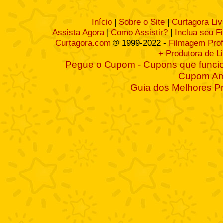
Início
|
Sobre o Site
|
Curtagora Liv
Assista Agora
|
Como Assistir?
|
Inclua seu F
Curtagora.com
® 1999-2022 -
Filmagem Prof
+ Produtora de L
Pegue o Cupom - Cupons que funcio
Cupom A
Guia dos Melhores P