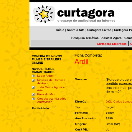
Início
|
Sobre o Site
|
Curtagora Livros
|
Curtagora P
Pesquisa Temática
|
Assista Agora
|
Como
|
Curtagora Empregos
C
Ficha Completa:
CONFIRA OS NOVOS
Ardil
FILMES E TRAILERS
ONLINE
NOVOS FILMES
CADASTRADOS
Lugar Algum
Sinopse:
"Porque o que e
Mosaica de Histórias
de Amor
perdido exercer
Toda Merda Agora é
encanto, mas po
Arte
de mim?"
Punk do Mato
Corpespaço (da série
Direção:
João Carlos Lemos
AnimAction)
Tipo:
Ficção
Publicidade
Formato:
16mm
Ano Produção:
1999
Origem:
Brasil (SP)
Cor / PB:
pb