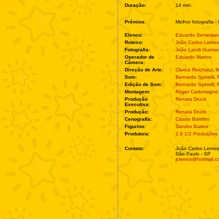
Duração:
14 min.
Prêmios:
Melhor fotografia -
Elenco:
Eduardo Semerjian
Roteiro:
João Carlos Lemos
Fotografia:
João Landi Guima
Operador de
Eduardo Mattos
Câmera:
Direção de Arte:
Clarice Reichstul
,
M
Som:
Bernardo Spinelli
,
Edição de Som:
Bernardo Spinelli
,
Montagem:
Róger Carlomagno
Produção
Renata Druck
Executiva:
Produção:
Renata Druck
Cenografia:
Cássio Bomfim
Figurino:
Sandro Barros
Produtora:
2.8 1/2 Produções
Contato:
João Carlos Lemos
São Paulo - SP
jclemos@hotmail.c