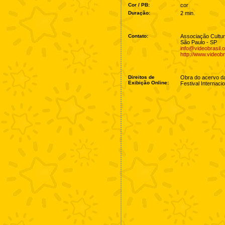
Cor / PB:
cor
Duração:
2 min.
Contato:
Associação Cultura
São Paulo - SP
info@videobrasil.o
http://www.videobr
Direitos de
Obra do acervo da 
Exibição Online:
Festival Internacio