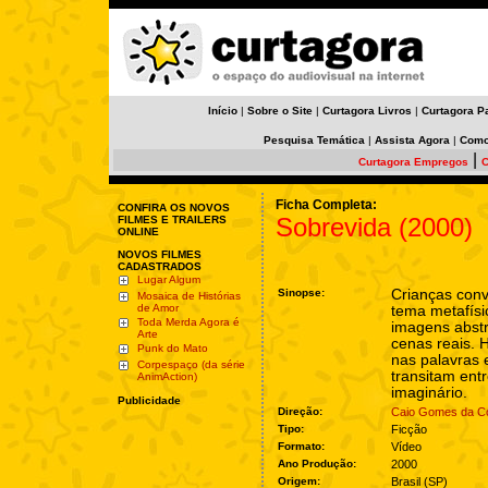
Início
|
Sobre o Site
|
Curtagora Livros
|
Curtagora P
Pesquisa Temática
|
Assista Agora
|
Como
|
Curtagora Empregos
C
Ficha Completa:
CONFIRA OS NOVOS
Sobrevida (2000)
FILMES E TRAILERS
ONLINE
NOVOS FILMES
CADASTRADOS
Lugar Algum
Sinopse:
Crianças con
Mosaica de Histórias
de Amor
tema metafísi
Toda Merda Agora é
imagens abstr
Arte
cenas reais.
Punk do Mato
nas palavras 
Corpespaço (da série
transitam entr
AnimAction)
imaginário.
Publicidade
Direção:
Caio Gomes da C
Tipo:
Ficção
Formato:
Vídeo
Ano Produção:
2000
Origem:
Brasil (SP)