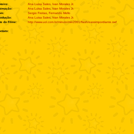
teiro:
Ana Luisa Sales
,
Ivan Morales Jr.
nimação:
Ana Luisa Sales
,
Ivan Morales Jr.
om:
Sergio Freitas
,
Fernando Mello
rodução:
Ana Luisa Sales
,
Ivan Morales Jr.
te do Filme:
http://www.uol.com.br/minuto/min2001/flash/eassimpordiante.swf
ntato: