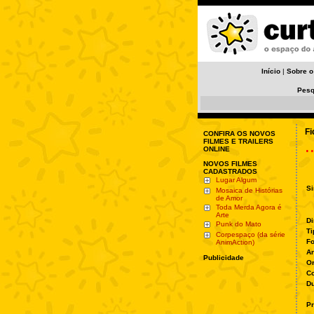
Início
|
Sobre o
Pesq
Fi
CONFIRA OS NOVOS
.
FILMES E TRAILERS
ONLINE
NOVOS FILMES
CADASTRADOS
Lugar Algum
Si
Mosaica de Histórias
de Amor
Toda Merda Agora é
Arte
Di
Punk do Mato
Ti
Corpespaço (da série
Fo
AnimAction)
A
Publicidade
O
Co
Du
Pr