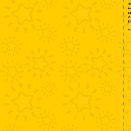
Ro
A
S
P
Si
Co