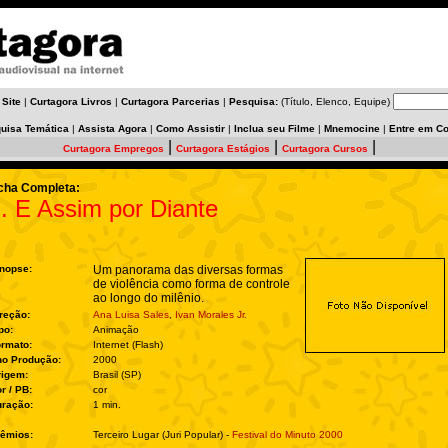
 Site
|
Curtagora Livros
|
Curtagora Parcerias
|
Pesquisa:
(Título, Elenco, Equipe)
uisa Temática
|
Assista Agora
|
Como Assistir
|
Inclua seu Filme
|
Mnemocine
|
Entre em Co
|
|
|
Curtagora Empregos
Curtagora Estágios
Curtagora Cursos
cha Completa:
.. E Assim por Diante
nopse:
Um panorama das diversas formas
de violência como forma de controle
ao longo do milênio.
reção:
Ana Luisa Sales
,
Ivan Morales Jr.
po:
Animação
rmato:
Internet (Flash)
no Produção:
2000
rigem:
Brasil (SP)
r / PB:
cor
ração:
1 min.
êmios:
Terceiro Lugar (Juri Popular) -
Festival do Minuto 2000