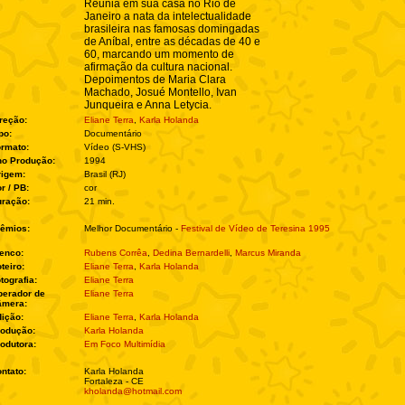
Reunia em sua casa no Rio de
Janeiro a nata da intelectualidade
brasileira nas famosas domingadas
de Aníbal, entre as décadas de 40 e
60, marcando um momento de
afirmação da cultura nacional.
Depoimentos de Maria Clara
Machado, Josué Montello, Ivan
Junqueira e Anna Letycia.
reção:
Eliane Terra
,
Karla Holanda
po:
Documentário
rmato:
Vídeo (S-VHS)
no Produção:
1994
rigem:
Brasil (RJ)
r / PB:
cor
ração:
21 min.
êmios:
Melhor Documentário -
Festival de Vídeo de Teresina 1995
enco:
Rubens Corrêa
,
Dedina Bernardelli
,
Marcus Miranda
teiro:
Eliane Terra
,
Karla Holanda
tografia:
Eliane Terra
perador de
Eliane Terra
âmera:
ição:
Eliane Terra
,
Karla Holanda
rodução:
Karla Holanda
odutora:
Em Foco Multimídia
ntato:
Karla Holanda
Fortaleza - CE
kholanda@hotmail.com