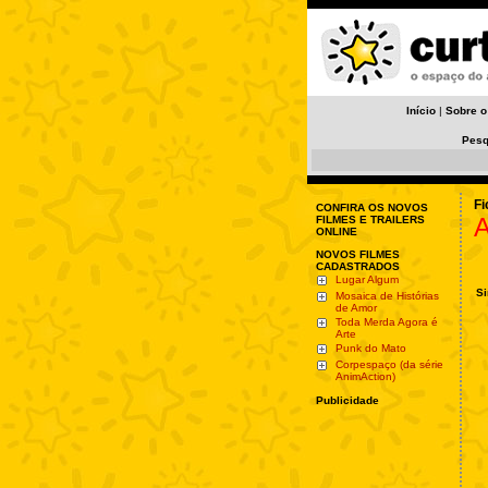
Início
|
Sobre o
Pesq
Fi
CONFIRA OS NOVOS
A
FILMES E TRAILERS
ONLINE
NOVOS FILMES
CADASTRADOS
Lugar Algum
Si
Mosaica de Histórias
de Amor
Toda Merda Agora é
Arte
Punk do Mato
Corpespaço (da série
AnimAction)
Publicidade