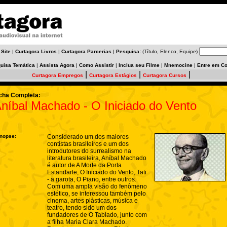
 Site
|
Curtagora Livros
|
Curtagora Parcerias
|
Pesquisa:
(Título, Elenco, Equipe)
uisa Temática
|
Assista Agora
|
Como Assistir
|
Inclua seu Filme
|
Mnemocine
|
Entre em Co
|
|
|
Curtagora Empregos
Curtagora Estágios
Curtagora Cursos
cha Completa:
níbal Machado - O Iniciado do Vento
nopse:
Considerado um dos maiores
contistas brasileiros e um dos
introdutores do surrealismo na
literatura brasileira, Aníbal Machado
é autor de A Morte da Porta
Estandarte, O Iniciado do Vento, Tati
- a garota, O Piano, entre outros.
Com uma ampla visão do fenômeno
estético, se interessou também pelo
cinema, artes plásticas, música e
teatro, tendo sido um dos
fundadores de O Tablado, junto com
a filha Maria Clara Machado.