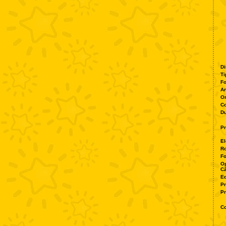
Di
Ti
Fo
A
O
Co
Du
Pr
El
Ro
Fo
O
C
Ed
P
Pr
Co