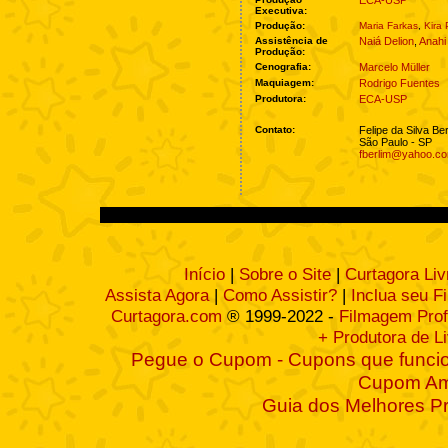
ECA-USP
Executiva:
Produção:
Maria Farkas
,
Kira 
Assistência de
Naiá Delion
,
Anahi
Produção:
Cenografia:
Marcelo Müller
Maquiagem:
Rodrigo Fuentes
Produtora:
ECA-USP
Contato:
Felipe da Silva Ber
São Paulo - SP
fberlim@yahoo.c
Início
|
Sobre o Site
|
Curtagora Liv
Assista Agora
|
Como Assistir?
|
Inclua seu F
Curtagora.com
® 1999-2022 -
Filmagem Prof
+ Produtora de L
Pegue o Cupom - Cupons que funcio
Cupom A
Guia dos Melhores P