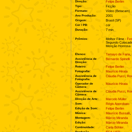
Direção:
Felipe Berlim
Tipo:
Ficção
Formato:
Vídeo (Betacam)
Ano Produção:
2001
Origem:
Brasil (SP)
Cor / PB:
cor
Duração:
7 min.
Prêmios:
Melhor Filme -
Fes
Segundo Colocad
Menção Honrosa 
Elenco:
Tamayo de Faria
,
Assistência de
Bernardo Spinelli
Direção:
Roteiro:
Felipe Berlim
Fotografia:
Maurício Hirata
Assistência de
Cláudia Pucci
,
Rod
Fotografia:
Operador de
Maurício Hirata
Câmera:
Assistência de
Cláudia Pucci
,
Rod
Câmera:
Direção de Arte:
Marcelo Müller
Som:
Régis Approbato
Edição de Som:
Felipe Berlim
Música:
Maurício Bussab
,
Montagem:
Márcio Miranda
Edição:
Márcio Miranda
Continuidade:
Carla Böhler
Produção