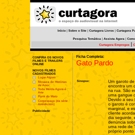
Início
|
Sobre o Site
|
Curtagora Livros
|
Curtagora P
Pesquisa Temática
|
Assista Agora
|
Como
|
Curtagora Empregos
C
Ficha Completa:
CONFIRA OS NOVOS
Gato Pardo
FILMES E TRAILERS
ONLINE
NOVOS FILMES
CADASTRADOS
Lugar Algum
Sinopse:
Um garoto de
Mosaica de Histórias
de Amor
encontra um d
Toda Merda Agora é
na rua. São e
Arte
uma gangue d
Punk do Mato
Devido a seu 
Corpespaço (da série
o garoto é c
AnimAction)
marginal, e e
Publicidade
cliente acord
dia seguinte,
denúncia sobr
uma rede de 
próprio ponto 