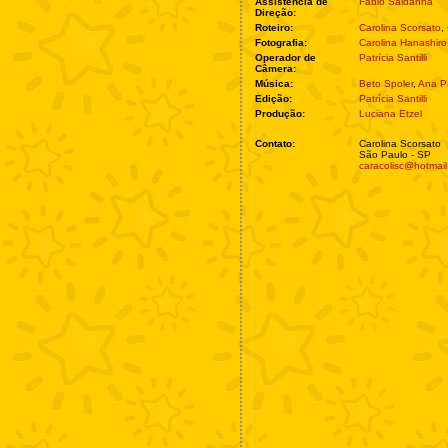
Assistência de
Fábio Saldanha
Direção:
Roteiro:
Carolina Scorsato
,
Fotografia:
Carolina Hanashiro
Operador de
Patrícia Santilli
Câmera:
Música:
Beto Spoler
,
Ana Pa
Edição:
Patrícia Santilli
Produção:
Luciana Etzel
Contato:
Carolina Scorsato
São Paulo - SP
caracolisc@hotmai