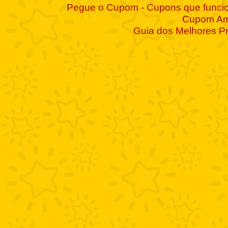
Pegue o Cupom - Cupons que funcio
Cupom A
Guia dos Melhores P