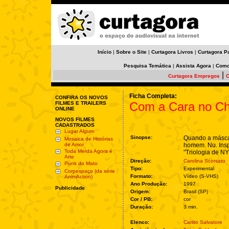
Início
|
Sobre o Site
|
Curtagora Livros
|
Curtagora P
Pesquisa Temática
|
Assista Agora
|
Como
|
Curtagora Empregos
C
Ficha Completa:
CONFIRA OS NOVOS
Com a Cara no C
FILMES E TRAILERS
ONLINE
NOVOS FILMES
CADASTRADOS
Lugar Algum
Sinopse:
Quando a máscar
Mosaica de Histórias
de Amor
homem. Nu. Insp
Toda Merda Agora é
"Triologia de NY
Arte
Direção:
Carolina Scorsato
Punk do Mato
Tipo:
Experimental
Corpespaço (da série
Formato:
Vídeo (S-VHS)
AnimAction)
Ano Produção:
1997
Publicidade
Origem:
Brasil (SP)
Cor / PB:
cor
Duração:
3 min.
Elenco:
Carlito Salvatore