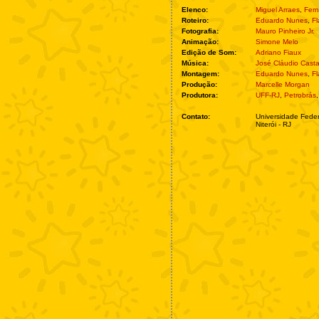
Elenco:
Miguel Arraes
,
Fer
Roteiro:
Eduardo Nunes
,
Fl
Fotografia:
Mauro Pinheiro Jr.
Animação:
Simone Melo
Edição de Som:
Adriano Fiaux
Música:
José Cláudio Cast
Montagem:
Eduardo Nunes
,
Fl
Produção:
Marcelle Morgan
Produtora:
UFF-RJ
,
Petrobrás
Contato:
Universidade Feder
Niterói - RJ