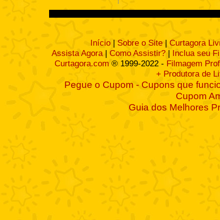
Início
|
Sobre o Site
|
Curtagora Liv
Assista Agora
|
Como Assistir?
|
Inclua seu F
Curtagora.com
® 1999-2022 -
Filmagem Prof
+ Produtora de L
Pegue o Cupom - Cupons que funcio
Cupom A
Guia dos Melhores P