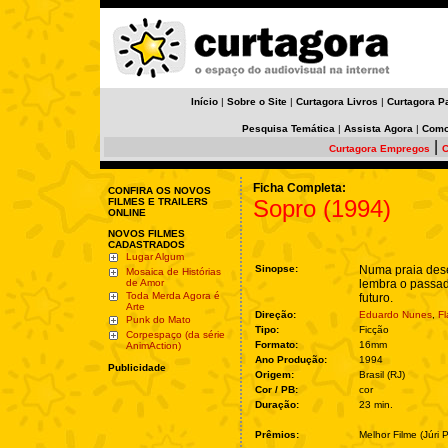
Início
|
Sobre o Site
|
Curtagora Livros
|
Curtagora P
Pesquisa Temática
|
Assista Agora
|
Como
|
Curtagora Empregos
C
Ficha Completa:
CONFIRA OS NOVOS
Sopro (1994)
FILMES E TRAILERS
ONLINE
NOVOS FILMES
CADASTRADOS
Lugar Algum
Sinopse:
Numa praia deser
Mosaica de Histórias
de Amor
lembra o passad
Toda Merda Agora é
futuro.
Arte
Direção:
Eduardo Nunes
,
Fl
Punk do Mato
Tipo:
Ficção
Corpespaço (da série
Formato:
16mm
AnimAction)
Ano Produção:
1994
Publicidade
Origem:
Brasil (RJ)
Cor / PB:
cor
Duração:
23 min.
Prêmios:
Melhor Filme (Júri 