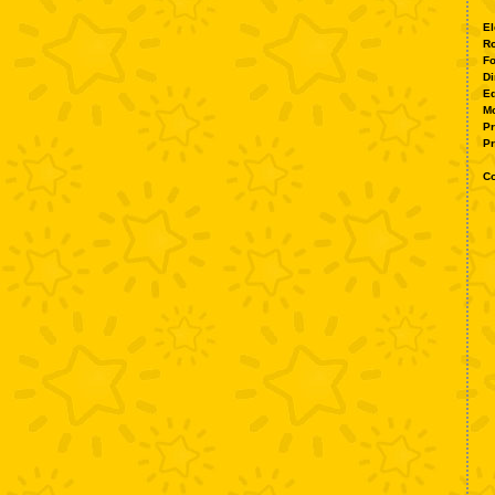
El
Ro
Fo
Di
Ed
M
P
Pr
Co