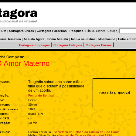
 Site
|
Curtagora Livros
|
Curtagora Parcerias
|
Pesquisa:
(Título, Elenco, Equipe)
uisa Temática
|
Assista Agora
|
Como Assistir
|
Inclua seu Filme
|
Mnemocine
|
Entre em Co
|
|
|
Curtagora Empregos
Curtagora Estágios
Curtagora Cursos
cha Completa:
 Amor Materno
nopse:
Tragédia suburbana sobre mãe e
filha que discutem a possibilidade
de um aborto.
reção:
Fernando Bonassi
po:
Ficção
rmato:
35mm
no Produção:
1994
rigem:
Brasil (SP)
r / PB:
cor
ração:
10 min.
êmios:
Prêmio Estímulo -
Secretaria do Estado da Cultura de São Paulo
Melhor Filme Ficção -
Festival de Caracas (Venezuela) 1994