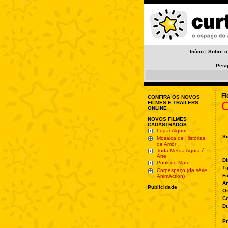
Início
|
Sobre o
Pesq
Fi
CONFIRA OS NOVOS
O
FILMES E TRAILERS
ONLINE
NOVOS FILMES
CADASTRADOS
Lugar Algum
Si
Mosaica de Histórias
de Amor
Toda Merda Agora é
Arte
Di
Punk do Mato
Ti
Corpespaço (da série
Fo
AnimAction)
A
Publicidade
O
Co
Du
Pr