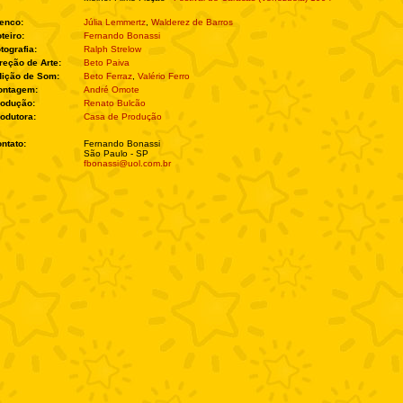
enco:
Júlia Lemmertz
,
Walderez de Barros
teiro:
Fernando Bonassi
tografia:
Ralph Strelow
reção de Arte:
Beto Paiva
ição de Som:
Beto Ferraz
,
Valério Ferro
ontagem:
André Omote
rodução:
Renato Bulcão
odutora:
Casa de Produção
ntato:
Fernando Bonassi
São Paulo - SP
fbonassi@uol.com.br