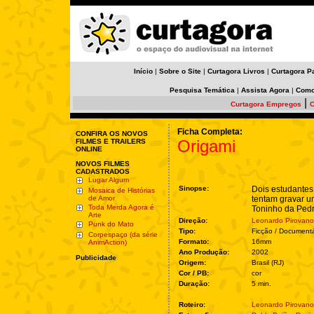
Início
|
Sobre o Site
|
Curtagora Livros
|
Curtagora P
Pesquisa Temática
|
Assista Agora
|
Como
|
Curtagora Empregos
C
Ficha Completa:
CONFIRA OS NOVOS
Origami
FILMES E TRAILERS
ONLINE
NOVOS FILMES
CADASTRADOS
Lugar Algum
Sinopse:
Dois estudante
Mosaica de Histórias
de Amor
tentam gravar u
Toda Merda Agora é
Toninho da Pedr
Arte
Direção:
Leonardo Pirovano
Punk do Mato
Tipo:
Ficção / Documentá
Corpespaço (da série
Formato:
16mm
AnimAction)
Ano Produção:
2002
Publicidade
Origem:
Brasil (RJ)
Cor / PB:
cor
Duração:
5 min.
Roteiro:
Leonardo Pirovano