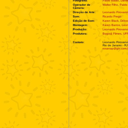
Fotografia:
Pablo Baião
,
Danie
Operador de
Walter Filho
,
Pablo
Câmera:
Direção de Arte:
Leonardo Pirovano
Som:
Ricardo Prego
Edição de Som:
Karen Black
,
Débor
Montagem:
Karen Barros
,
Leon
Produção:
Leonardo Pirovano
Produtora:
Bogotá Filmes
,
UF
Contato:
Leonardo Pirovano
Rio de Janeiro - RJ
rosanap@gbl.com.