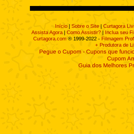
Início
|
Sobre o Site
|
Curtagora Liv
Assista Agora
|
Como Assistir?
|
Inclua seu F
Curtagora.com
® 1999-2022 -
Filmagem Prof
+ Produtora de L
Pegue o Cupom - Cupons que funcio
Cupom A
Guia dos Melhores P