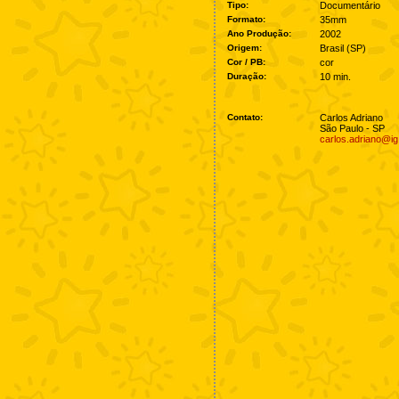
Tipo:
Documentário
Formato:
35mm
Ano Produção:
2002
Origem:
Brasil (SP)
Cor / PB:
cor
Duração:
10 min.
Contato:
Carlos Adriano
São Paulo - SP
carlos.adriano@ig