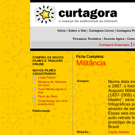
Início
|
Sobre o Site
|
Curtagora Livros
|
Curtagora P
Pesquisa Temática
|
Assista Agora
|
Como
|
Curtagora Empregos
C
Ficha Completa:
CONFIRA OS NOVOS
Militância
FILMES E TRAILERS
ONLINE
NOVOS FILMES
CADASTRADOS
Lugar Algum
Sinopse:
Numa data inc
Mosaica de Histórias
de Amor
e 1887, o fotó
Toda Merda Agora é
Augusto Milit
Arte
(1837-1905) c
Punk do Mato
Idades", séri
Corpespaço (da série
fotográficas 
AnimAction)
através de la
Publicidade
Essas seis im
auto-retrato 
protótipo de 
Brasil.
Direção:
Carlos Adriano