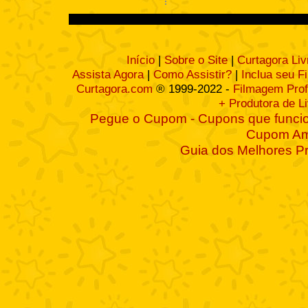
Início
|
Sobre o Site
|
Curtagora Liv
Assista Agora
|
Como Assistir?
|
Inclua seu F
Curtagora.com
® 1999-2022 -
Filmagem Prof
+ Produtora de L
Pegue o Cupom - Cupons que funcio
Cupom A
Guia dos Melhores P