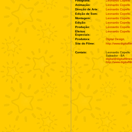
Fotografia:
Leonardo Copello
Animação:
Leonardo Copello
Direção de Arte:
Leonardo Copello
Edição de Som:
Leonardo Copello
Montagem:
Leonardo Copello
Edição:
Leonardo Copello
Produção:
Leonardo Copello
Efeitos
Leonardo Copello
Especiais:
Produtora:
Digital Design
Site do Filme:
http://www.digitalf
Contato:
Leonardo Copello
Salvador - BA
digital@digitalfilm
http://www.digitalf