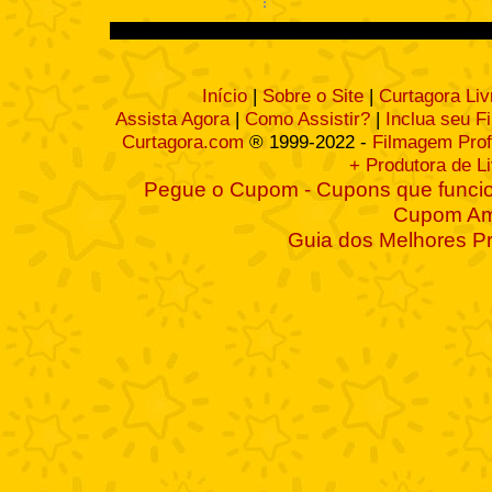
Início
|
Sobre o Site
|
Curtagora Liv
Assista Agora
|
Como Assistir?
|
Inclua seu F
Curtagora.com
® 1999-2022 -
Filmagem Prof
+ Produtora de L
Pegue o Cupom - Cupons que funcio
Cupom A
Guia dos Melhores P