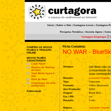
Início
|
Sobre o Site
|
Curtagora Livros
|
Curtagora P
Pesquisa Temática
|
Assista Agora
|
Como
|
Curtagora Empregos
C
Ficha Completa:
CONFIRA OS NOVOS
NO WAR - BlueSk
FILMES E TRAILERS
ONLINE
NOVOS FILMES
CADASTRADOS
Lugar Algum
Sinopse:
Um filme não co
Mosaica de Histórias
de Amor
a insanidade da 
Toda Merda Agora é
suas consequên
Arte
Direção:
Leonardo Copello
Punk do Mato
Tipo:
Videoarte
Corpespaço (da série
Formato:
Vídeo (Betacam)
AnimAction)
Ano Produção:
2003
Publicidade
Origem:
Brasil (BA)
Cor / PB:
cor
Duração:
1 min.
Roteiro:
Leonardo Copello