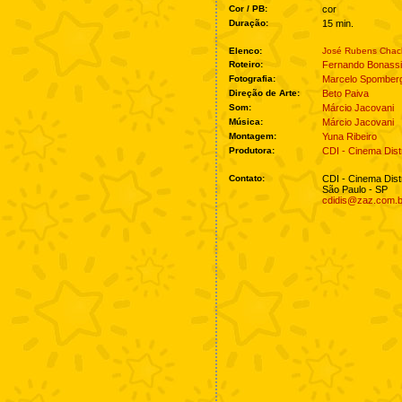
Cor / PB:
cor
Duração:
15 min.
Elenco:
José Rubens Chac
Roteiro:
Fernando Bonassi
Fotografia:
Marcelo Spomber
Direção de Arte:
Beto Paiva
Som:
Márcio Jacovani
Música:
Márcio Jacovani
Montagem:
Yuna Ribeiro
Produtora:
CDI - Cinema Dist
Contato:
CDI - Cinema Dist
São Paulo - SP
cdidis@zaz.com.b