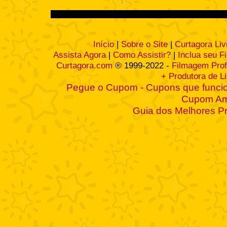
Início
|
Sobre o Site
|
Curtagora Liv
Assista Agora
|
Como Assistir?
|
Inclua seu F
Curtagora.com
® 1999-2022 -
Filmagem Prof
+ Produtora de L
Pegue o Cupom - Cupons que funcio
Cupom A
Guia dos Melhores P