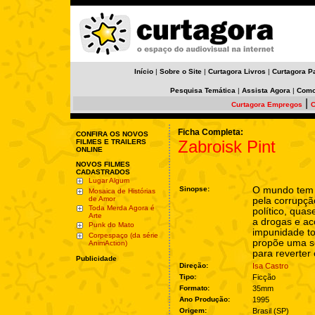
Início
|
Sobre o Site
|
Curtagora Livros
|
Curtagora P
Pesquisa Temática
|
Assista Agora
|
Como
|
Curtagora Empregos
C
Ficha Completa:
CONFIRA OS NOVOS
Zabroisk Pint
FILMES E TRAILERS
ONLINE
NOVOS FILMES
CADASTRADOS
Lugar Algum
Sinopse:
O mundo tem 
Mosaica de Histórias
de Amor
pela corrupçã
Toda Merda Agora é
político, qua
Arte
a drogas e a
Punk do Mato
impunidade tot
Corpespaço (da série
propõe uma so
AnimAction)
para reverter 
Publicidade
Direção:
Isa Castro
Tipo:
Ficção
Formato:
35mm
Ano Produção:
1995
Origem:
Brasil (SP)