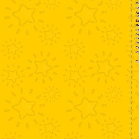
Ro
Fo
As
Fo
Ed
Mú
Ed
P
Ex
P
Ce
Pr
Co