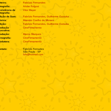
teiro:
Fabrízio Fernandes
tografia:
Andre Folgosi
sistência de
Vitor Mayer
tografia:
ição de Som:
Fabrízio Fernandes
,
Guilherme Outsuka
sica:
Maestro Coelho de Moraes
ição:
Fabrízio Fernandes
,
Guilherme Outsuka
rodução
CineFirmamento
ecutiva:
rodução:
Marcio Marques
nografia:
CineFirmamento
odutora:
CineFirmamento
ntato:
Fabrízio Fernades
São Paulo - SP
fzfs@hotmail.com