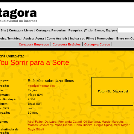
 Site
|
Curtagora Livros
|
Curtagora Parcerias
|
Pesquisa:
(Título, Elenco, Equipe)
uisa Temática
|
Assista Agora
|
Como Assistir
|
Inclua seu Filme
|
Mnemocine
|
Entre em Co
|
|
|
Curtagora Empregos
Curtagora Estágios
Curtagora Cursos
cha Completa:
ou Sorrir para a Sorte
nopse:
Reflexões sobre fazer filmes.
reção:
Fabrízio Fernandes
po:
Ficção
rmato:
Vídeo (DV)
no Produção:
2004
rigem:
Brasil (SP)
r / PB:
cor
ração:
10 min.
enco:
Abel Falbo
,
Da Lapa
,
Fernanda Catani
,
Gil Santana
,
Marcio Marques
,
Marcos Cavalcanti
,
Mario Ribeiro
,
Peba Ribeiro
,
Sergio Spina
,
Vitor Mayer
sistência de
Daya Gibeli
reção: