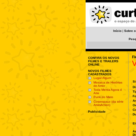
Início
|
Sobre o
Pesq
Fi
CONFIRA OS NOVOS
V
FILMES E TRAILERS
ONLINE
NOVOS FILMES
CADASTRADOS
Lugar Algum
Si
Mosaica de Histórias
de Amor
Di
Toda Merda Agora é
Ti
Arte
Fo
Punk do Mato
A
Corpespaço (da série
AnimAction)
O
Co
Publicidade
Du
El
As
Di