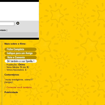
ntato
|
Mais sobre o filme:
:: Avaliação:
Ótimo
:: Nota Média:
5
(de
5
)
:: Votos Apurados:
1
Comentários
:
"muito inteligente, otimo!!!"
(sergio)
::
Comente você também
Publicidade