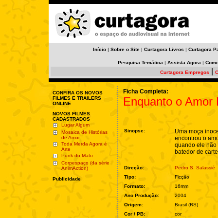
Início
|
Sobre o Site
|
Curtagora Livros
|
Curtagora P
Pesquisa Temática
|
Assista Agora
|
Como
|
Curtagora Empregos
C
Ficha Completa:
CONFIRA OS NOVOS
Enquanto o Amor
FILMES E TRAILERS
ONLINE
NOVOS FILMES
CADASTRADOS
Lugar Algum
Sinopse:
Uma moça inoce
Mosaica de Histórias
de Amor
encontrou o amo
Toda Merda Agora é
quando ele não
Arte
batedor de carte
Punk do Mato
Corpespaço (da série
Direção:
Pedro S. Salassié
AnimAction)
Tipo:
Ficção
Publicidade
Formato:
16mm
Ano Produção:
2004
Origem:
Brasil (RS)
Cor / PB:
cor