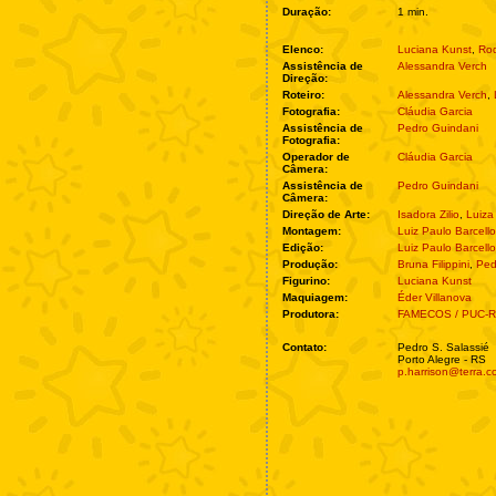
Duração:
1 min.
Elenco:
Luciana Kunst
,
Rod
Assistência de
Alessandra Verch
Direção:
Roteiro:
Alessandra Verch
,
Fotografia:
Cláudia Garcia
Assistência de
Pedro Guindani
Fotografia:
Operador de
Cláudia Garcia
Câmera:
Assistência de
Pedro Guindani
Câmera:
Direção de Arte:
Isadora Zilio
,
Luiza
Montagem:
Luiz Paulo Barcell
Edição:
Luiz Paulo Barcell
Produção:
Bruna Filippini
,
Ped
Figurino:
Luciana Kunst
Maquiagem:
Éder Villanova
Produtora:
FAMECOS / PUC-
Contato:
Pedro S. Salassié
Porto Alegre - RS
p.harrison@terra.c