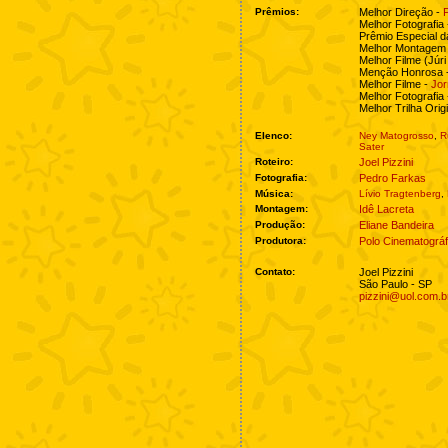
Prêmios:
Melhor Direção -
F
Melhor Fotografia
Prêmio Especial 
Melhor Montagem
Melhor Filme (Júri 
Menção Honrosa 
Melhor Filme -
Jor
Melhor Fotografia
Melhor Trilha Orig
Elenco:
Ney Matogrosso
,
R
Sater
Roteiro:
Joel Pizzini
Fotografia:
Pedro Farkas
Música:
Lívio Tragtenberg
,
Montagem:
Idê Lacreta
Produção:
Eliane Bandeira
Produtora:
Polo Cinematográf
Contato:
Joel Pizzini
São Paulo - SP
pizzini@uol.com.b