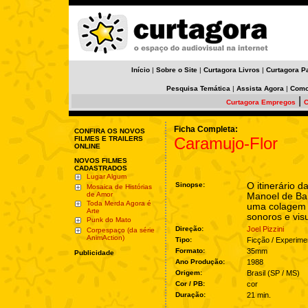
Início
|
Sobre o Site
|
Curtagora Livros
|
Curtagora P
Pesquisa Temática
|
Assista Agora
|
Como
|
Curtagora Empregos
C
Ficha Completa:
CONFIRA OS NOVOS
Caramujo-Flor
FILMES E TRAILERS
ONLINE
NOVOS FILMES
CADASTRADOS
Lugar Algum
Sinopse:
O itinerário d
Mosaica de Histórias
de Amor
Manoel de Bar
Toda Merda Agora é
uma colagem 
Arte
sonoros e visu
Punk do Mato
Direção:
Joel Pizzini
Corpespaço (da série
AnimAction)
Tipo:
Ficção / Experime
Formato:
35mm
Publicidade
Ano Produção:
1988
Origem:
Brasil (SP / MS)
Cor / PB:
cor
Duração:
21 min.