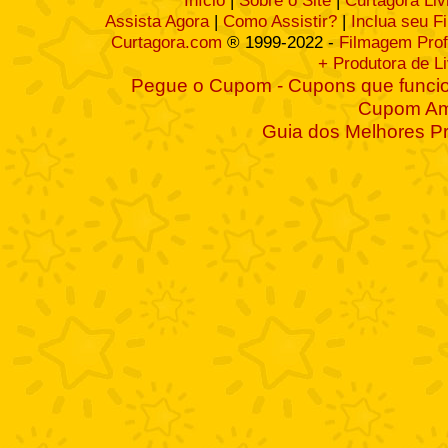
Início
|
Sobre o Site
|
Curtagora Liv
Assista Agora
|
Como Assistir?
|
Inclua seu F
Curtagora.com
® 1999-2022 -
Filmagem Prof
+ Produtora de L
Pegue o Cupom - Cupons que funcio
Cupom A
Guia dos Melhores P