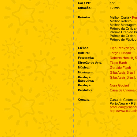
Cor / PB:
cor
Duração:
12 min.
Prêmios:
Melhor Curta -
Fe
Melhor Roteiro -
F
Melhor Montagem
Prêmio da Crítica
Prêmio Urso de Pr
Prêmio de Crítica
Prêmio de Público
Elenco:
Ciça Reckziegel
,
Roteiro:
Jorge Furtado
Fotografia:
Roberto Henkin
,
S
Direção de Arte:
Fiapo Barth
Música:
Geraldo Flach
Montagem:
Giba Assis Brasil
Produção
Giba Assis Brasil
,
Executiva:
Produção:
Nora Goulart
Produtora:
Casa de Cinema d
Contato:
Casa de Cinema d
Porto Alegre - RS
producao@casaci
http://www.casac