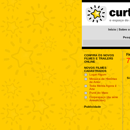
Início
|
Sobre o
Pesq
Fi
CONFIRA OS NOVOS
7
FILMES E TRAILERS
ONLINE
NOVOS FILMES
CADASTRADOS
Lugar Algum
Si
Mosaica de Histórias
de Amor
Toda Merda Agora é
Arte
Punk do Mato
Corpespaço (da série
AnimAction)
Publicidade