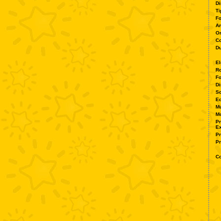
Di
Ti
Fo
A
O
Co
Du
El
Ro
Fo
Di
S
Ed
Mú
M
P
Ex
P
Pr
Co