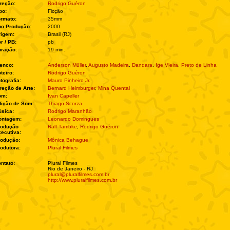
reção:
Rodrigo Guéron
po:
Ficção
rmato:
35mm
no Produção:
2000
rigem:
Brasil (RJ)
r / PB:
pb
ração:
19 min.
enco:
Anderson Müller
,
Augusto Madeira
,
Dandara
,
Ige Vieira
,
Preto de Linha
teiro:
Rodrigo Guéron
tografia:
Mauro Pinheiro Jr.
reção de Arte:
Bernard Heimburger
,
Mina Quental
om:
Ivan Capeller
ição de Som:
Thiago Scorza
sica:
Rodrigo Maranhão
ontagem:
Leonardo Domingues
rodução
Ralf Tambke
,
Rodrigo Guéron
ecutiva:
rodução:
Mônica Behague
odutora:
Plural Filmes
ntato:
Plural Filmes
Rio de Janeiro - RJ
plural@pluralfilmes.com.br
http://www.pluralfilmes.com.br