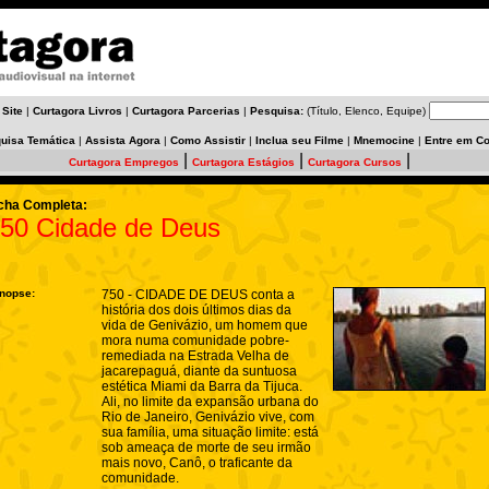
 Site
|
Curtagora Livros
|
Curtagora Parcerias
|
Pesquisa:
(Título, Elenco, Equipe)
uisa Temática
|
Assista Agora
|
Como Assistir
|
Inclua seu Filme
|
Mnemocine
|
Entre em Co
|
|
|
Curtagora Empregos
Curtagora Estágios
Curtagora Cursos
cha Completa:
50 Cidade de Deus
nopse:
750 - CIDADE DE DEUS conta a
história dos dois últimos dias da
vida de Genivázio, um homem que
mora numa comunidade pobre-
remediada na Estrada Velha de
jacarepaguá, diante da suntuosa
estética Miami da Barra da Tijuca.
Ali, no limite da expansão urbana do
Rio de Janeiro, Genivázio vive, com
sua família, uma situação limite: está
sob ameaça de morte de seu irmão
mais novo, Canô, o traficante da
comunidade.