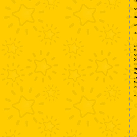
Fo
A
O
Co
Du
El
Ro
A
Di
Ed
Mú
M
Ed
P
Pr
Co