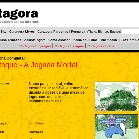
 Site
|
Curtagora Livros
|
Curtagora Parcerias
|
Pesquisa:
(Título, Elenco, Equipe)
uisa Temática
|
Assista Agora
|
Como Assistir
|
Inclua seu Filme
|
Mnemocine
|
Entre em Co
|
|
|
Curtagora Empregos
Curtagora Estágios
Curtagora Cursos
cha Completa:
oque - A Jogada Mortal
nopse:
Numa praça central, velho
enxadrista, insociável e sistemático,
disputa a posse de uma mesa de
jogos com duas simpáticas
velhinhas damistas.
reção:
Leo Ribeiro
po:
Animação