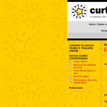
Início
|
Sobre o
Pesq
Fi
CONFIRA OS NOVOS
R
FILMES E TRAILERS
ONLINE
NOVOS FILMES
CADASTRADOS
Lugar Algum
Si
Mosaica de Histórias
de Amor
Toda Merda Agora é
Arte
Punk do Mato
Corpespaço (da série
AnimAction)
Publicidade
Di
Ti