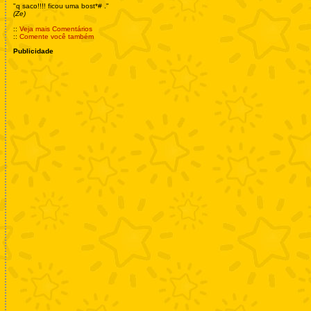
"q saco!!!! ficou uma bost*# ."
(Ze)
::
Veja mais Comentários
::
Comente você também
Publicidade