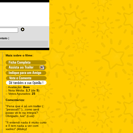
ntato
|
Mais sobre o filme:
:: Avaliação:
Bom
:: Nota Média:
3,7
(de
5
)
:: Votos Apurados:
25
Comentários
:
"Pena que é só um trailler (
"pessoal!!" )...como será
posso ve-lo na integra?
Obrigado..luiz"
(Luiz)
"ñ entendi nada é muito curto
e ñ tem nada a ver com
xadrez"
(klisley)