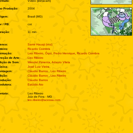
rmato:
Vídeo (Betacam)
no Produção:
2004
rigem:
Brasil (MG)
r / PB:
cor
ração:
11 min.
enco:
Samir Hauaji (voz)
teiro:
Ricardo Coimbra
nimação:
Leo Ribeiro
,
Óqui
,
Pedro Henrique
,
Ricardo Coimbra
reção de Arte:
Leo Ribeiro
ição de Som:
Wendel Pimenta
,
Adauto Vilela
sica:
José Luiz Vieira
ontagem:
Cláudio Barros
,
Leo Ribeiro
ição:
Cláudio Barros
,
Leo Ribeiro
rodução:
Cláudio Barros
odutora:
Estúdio Ato
ntato:
Leo Ribeiro
Juiz de Fora - MG
leo.ribeiro@acessa.com