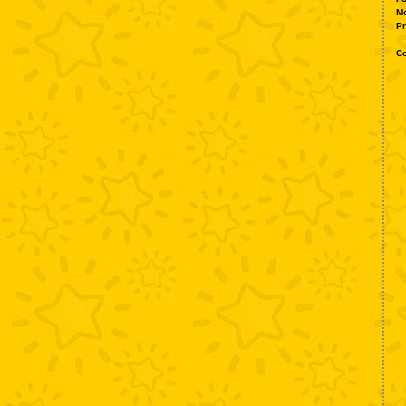
M
Pr
Co