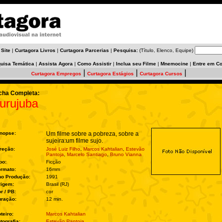
 Site
|
Curtagora Livros
|
Curtagora Parcerias
|
Pesquisa:
(Título, Elenco, Equipe)
uisa Temática
|
Assista Agora
|
Como Assistir
|
Inclua seu Filme
|
Mnemocine
|
Entre em Co
|
|
|
Curtagora Empregos
Curtagora Estágios
Curtagora Cursos
cha Completa:
urujuba
nopse:
Um filme sobre a pobreza, sobre a
sujeira:um filme sujo.
reção:
José Luiz Filho
,
Marcos Kahtalian
,
Estevão
Pantoja
,
Marcelo Santiago
,
Bruno Vianna
po:
Ficção
rmato:
16mm
no Produção:
1991
rigem:
Brasil (RJ)
r / PB:
cor
ração:
12 min.
teiro:
Marcos Kahtalian
tografia:
Estevão Pantoja