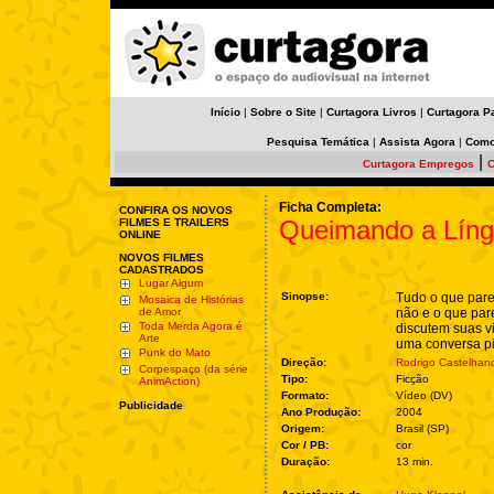
Início
|
Sobre o Site
|
Curtagora Livros
|
Curtagora P
Pesquisa Temática
|
Assista Agora
|
Como
|
Curtagora Empregos
C
Ficha Completa:
CONFIRA OS NOVOS
Queimando a Lín
FILMES E TRAILERS
ONLINE
NOVOS FILMES
CADASTRADOS
Lugar Algum
Sinopse:
Tudo o que par
Mosaica de Histórias
de Amor
não e o que pare
Toda Merda Agora é
discutem suas v
Arte
uma conversa pi
Punk do Mato
Direção:
Rodrigo Castelhan
Corpespaço (da série
Tipo:
Ficção
AnimAction)
Formato:
Vídeo (DV)
Publicidade
Ano Produção:
2004
Origem:
Brasil (SP)
Cor / PB:
cor
Duração:
13 min.