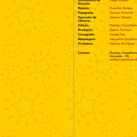
Assistência de
Hugo Kloppel
Direção:
Roteiro:
Evandro Berlesi
Fotografia:
Renato Pimentel
Operador de
Juliano Oliveira
Câmera:
Edição:
Rodrigo Castelhan
Produção:
Dalton Penezzi
Cenografia:
Camila Vaz
Maquiagem:
Jaqueline Quadros
Produtora:
Fabrica de Filmes
Contato:
Rodrigo Castelhan
Alvorada - RS
rodrigocastelhano