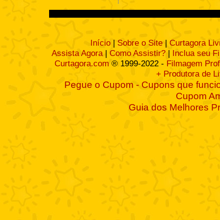
Início
|
Sobre o Site
|
Curtagora Liv
Assista Agora
|
Como Assistir?
|
Inclua seu F
Curtagora.com
® 1999-2022 -
Filmagem Prof
+ Produtora de L
Pegue o Cupom - Cupons que funcio
Cupom A
Guia dos Melhores P