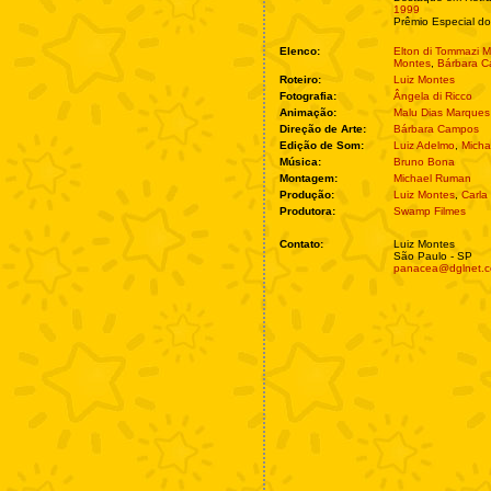
1999
Prêmio Especial do 
Elenco:
Elton di Tommazi M
Montes
,
Bárbara 
Roteiro:
Luiz Montes
Fotografia:
Ângela di Ricco
Animação:
Malu Dias Marques
Direção de Arte:
Bárbara Campos
Edição de Som:
Luiz Adelmo
,
Mich
Música:
Bruno Bona
Montagem:
Michael Ruman
Produção:
Luiz Montes
,
Carla
Produtora:
Swamp Filmes
Contato:
Luiz Montes
São Paulo - SP
panacea@dglnet.c