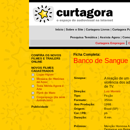
Início
|
Sobre o Site
|
Curtagora Livros
|
Curtagora P
Pesquisa Temática
|
Assista Agora
|
Como
|
Curtagora Empregos
C
Ficha Completa:
CONFIRA OS NOVOS
Banco de Sangue
FILMES E TRAILERS
ONLINE
NOVOS FILMES
CADASTRADOS
Lugar Algum
Sinopse:
A reação de um 
Mosaica de Histórias
de Amor
violência dos a
Toda Merda Agora é
de TV.
Arte
Direção:
Luiz Montes
Punk do Mato
Tipo:
Ficção
Corpespaço (da série
Formato:
35mm
AnimAction)
Ano Produção:
1998
Publicidade
Origem:
Brasil (SP)
Cor / PB:
pb
Duração:
4 min.
Prêmios:
Menção Honrosa 
Destaque em Retrat