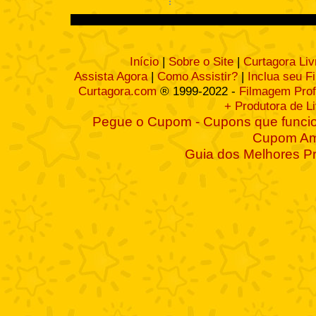
Início
|
Sobre o Site
|
Curtagora Liv
Assista Agora
|
Como Assistir?
|
Inclua seu F
Curtagora.com
® 1999-2022 -
Filmagem Prof
+ Produtora de L
Pegue o Cupom - Cupons que funcio
Cupom A
Guia dos Melhores P