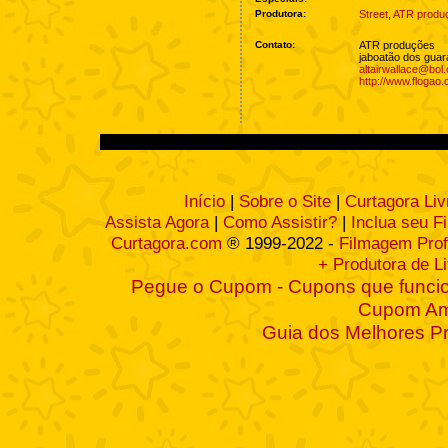
Produtora:
Street
,
ATR produ
Contato:
ATR produções
jaboatão dos guar
altairwallace@bol
http://www.flogao
Início
|
Sobre o Site
|
Curtagora Liv
Assista Agora
|
Como Assistir?
|
Inclua seu F
Curtagora.com
® 1999-2022 -
Filmagem Prof
+ Produtora de L
Pegue o Cupom - Cupons que funcio
Cupom A
Guia dos Melhores P