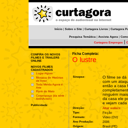
Início
|
Sobre o Site
|
Curtagora Livros
|
Curtagora P
Pesquisa Temática
|
Assista Agora
|
Como
|
Curtagora Empregos
C
Ficha Completa:
CONFIRA OS NOVOS
O lustre
FILMES E TRAILERS
ONLINE
NOVOS FILMES
CADASTRADOS
Lugar Algum
Sinopse:
O filme se dá
Mosaica de Histórias
de Amor
com um ataqu
Toda Merda Agora é
então a casa f
Arte
completamen
Punk do Mato
ninguém mais 
Corpespaço (da série
da casa ele p
AnimAction)
e vejam cada 
Publicidade
Direção:
Altair wallace
Tipo:
Ficção
Formato:
Vídeo (DV)
Ano Produção:
2006
Origem:
Brasil (PE)