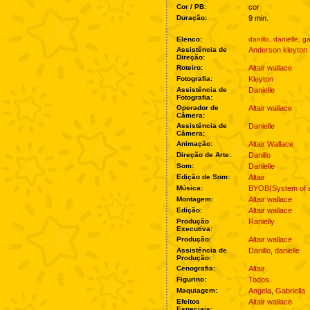
Cor / PB:
cor
Duração:
9 min.
Elenco:
danillo
,
danielle
,
ga
Assistência de
Anderson kleyton
Direção:
Roteiro:
Altair wallace
Fotografia:
Kleyton
Assistência de
Danielle
Fotografia:
Operador de
Altair wallace
Câmera:
Assistência de
Danielle
Câmera:
Animação:
Altair Wallace
Direção de Arte:
Danillo
Som:
Danielle
Edição de Som:
Altair
Música:
BYOB(System of 
Montagem:
Altair wallace
Edição:
Altair wallace
Produção
Ranielly
Executiva:
Produção:
Altair wallace
Assistência de
Danillo
,
danielle
Produção:
Cenografia:
Altair
Figurino:
Todos
Maquiagem:
Angela
,
Gabriella
Efeitos
Altair wallace
Especiais: