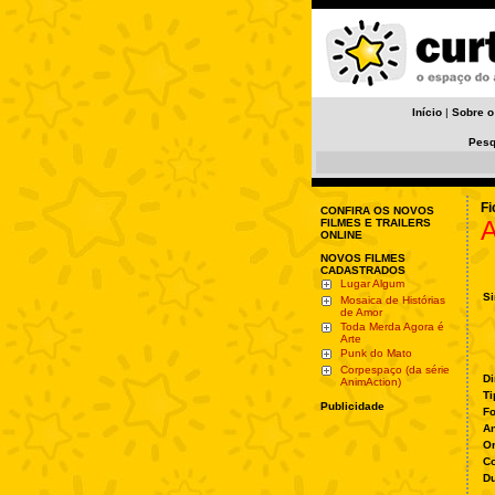
Início
|
Sobre o
Pesq
Fi
CONFIRA OS NOVOS
A
FILMES E TRAILERS
ONLINE
NOVOS FILMES
CADASTRADOS
Lugar Algum
Si
Mosaica de Histórias
de Amor
Toda Merda Agora é
Arte
Punk do Mato
Corpespaço (da série
Di
AnimAction)
Ti
Publicidade
Fo
A
O
Co
Du