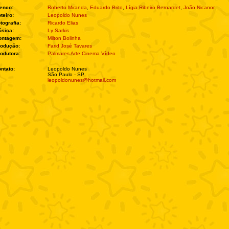
enco:
Roberto Miranda
,
Eduardo Brito
,
Lígia Ribeiro Bernardet
,
João Nicanor
teiro:
Leopoldo Nunes
tografia:
Ricardo Elias
sica:
Ly Sarkis
ontagem:
Milton Bolinha
rodução:
Farid José Tavares
odutora:
Palmares Arte Cinema Vídeo
ntato:
Leopoldo Nunes
São Paulo - SP
leopoldonunes@hotmail.com