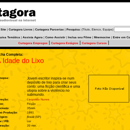
 Site
|
Curtagora Livros
|
Curtagora Parcerias
|
Pesquisa:
(Título, Elenco, Equipe)
uisa Temática
|
Assista Agora
|
Como Assistir
|
Inclua seu Filme
|
Mnemocine
|
Entre em Co
|
|
|
Curtagora Empregos
Curtagora Estágios
Curtagora Cursos
cha Completa:
 Idade do Lixo
nopse:
Jovem escritor inspira-se num
depósito de lixo para criar seus
conto: uma ficção científica e uma
utopia sobre a violêncio no
submundo.
reção:
Leopoldo Nunes
po:
Ficção
rmato:
35mm
no Produção:
1991
rigem:
Brasil (SP)
r / PB:
cor
ração:
20 min.