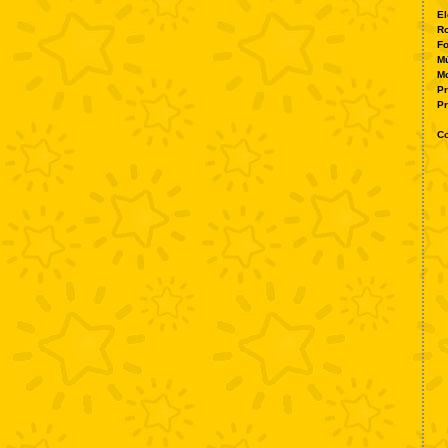
El
Ro
Fo
Mú
M
P
Pr
Co