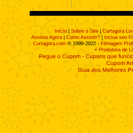
Início
|
Sobre o Site
|
Curtagora Liv
Assista Agora
|
Como Assistir?
|
Inclua seu F
Curtagora.com
® 1999-2022 -
Filmagem Prof
+ Produtora de L
Pegue o Cupom - Cupons que funcio
Cupom A
Guia dos Melhores P