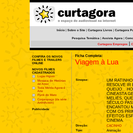
Início
|
Sobre o Site
|
Curtagora Livros
|
Curtagora P
Pesquisa Temática
|
Assista Agora
|
Como
|
Curtagora Empregos
C
Ficha Completa:
CONFIRA OS NOVOS
Viagem à Lua
FILMES E TRAILERS
ONLINE
NOVOS FILMES
CADASTRADOS
Lugar Algum
Sinopse:
UM RATINH
Mosaica de Histórias
de Amor
RESOLVE IR
Toda Merda Agora é
QUEIJO... 
Arte
CINEASTA G
Punk do Mato
MELIÉS, QUE
Corpespaço (da série
SÉCULO PA
AnimAction)
ENCANTOU 
Publicidade
COM OS PRI
EFEITOS ESP
CINEMA.
Direção:
CACINHO
Tipo:
Animação