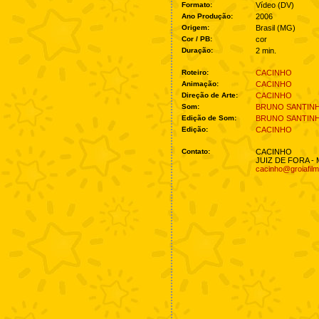
Formato:
Vídeo (DV)
Ano Produção:
2006
Origem:
Brasil (MG)
Cor / PB:
cor
Duração:
2 min.
Roteiro:
CACINHO
Animação:
CACINHO
Direção de Arte:
CACINHO
Som:
BRUNO SANTIN
Edição de Som:
BRUNO SANTIN
Edição:
CACINHO
Contato:
CACINHO
JUIZ DE FORA -
cacinho@groiafil