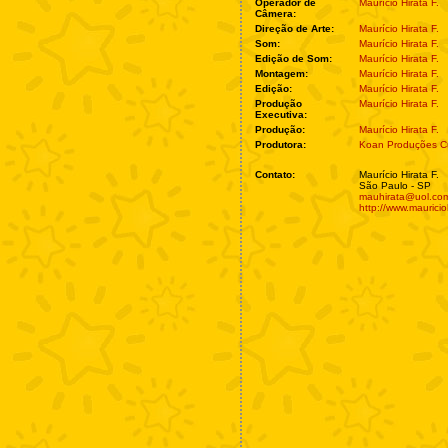
Operador de
Maurício Hirata F.
Câmera:
Direção de Arte:
Maurício Hirata F.
Som:
Maurício Hirata F.
Edição de Som:
Maurício Hirata F.
Montagem:
Maurício Hirata F.
Edição:
Maurício Hirata F.
Produção
Maurício Hirata F.
Executiva:
Produção:
Maurício Hirata F.
Produtora:
Koan Produções Cu
Contato:
Maurício Hirata F.
São Paulo - SP
mauhirata@uol.com
http://www.mauricio