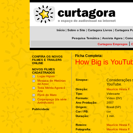
Início
|
Sobre o Site
|
Curtagora Livros
|
Curtagora P
Pesquisa Temática
|
Assista Agora
|
Como
|
Curtagora Empregos
C
Ficha Completa:
CONFIRA OS NOVOS
How Big is YouTub
FILMES E TRAILERS
ONLINE
NOVOS FILMES
CADASTRADOS
Lugar Algum
Sinopse:
Considerações 
Mosaica de Histórias
de Amor
YouTube.
Toda Merda Agora é
Direção:
Maurício Hirata F.
Arte
Tipo:
Videoarte
Punk do Mato
Formato:
Vídeo (DV)
Corpespaço (da série
AnimAction)
Ano Produção:
2007
Origem:
Brasil (SP)
Publicidade
Cor / PB:
cor
Duração:
1 min.
Roteiro:
Maurício Hirata F.
Fotografia:
Maurício Hirata F.