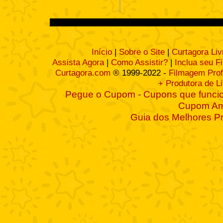
Início
|
Sobre o Site
|
Curtagora Liv
Assista Agora
|
Como Assistir?
|
Inclua seu F
Curtagora.com
® 1999-2022 -
Filmagem Prof
+ Produtora de L
Pegue o Cupom - Cupons que funcio
Cupom A
Guia dos Melhores P