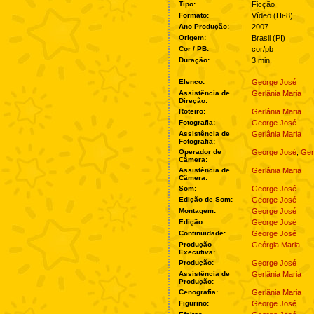
Tipo:
Ficção
Formato:
Vídeo (Hi-8)
Ano Produção:
2007
Origem:
Brasil (PI)
Cor / PB:
cor/pb
Duração:
3 min.
Elenco:
George José
Assistência de
Gerlânia Maria
Direção:
Roteiro:
Gerlânia Maria
Fotografia:
George José
Assistência de
Gerlânia Maria
Fotografia:
Operador de
George José
,
Ger
Câmera:
Assistência de
Gerlânia Maria
Câmera:
Som:
George José
Edição de Som:
George José
Montagem:
George José
Edição:
George José
Continuidade:
George José
Produção
Geórgia Maria
Executiva:
Produção:
George José
Assistência de
Gerlânia Maria
Produção:
Cenografia:
Gerlânia Maria
Figurino:
George José