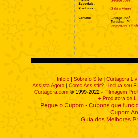
Efeitos
George José
Especiais:
Produtora:
Gabiru Filmes
Contato:
George José
Teresina - PI
georgejose_@hot
Início
|
Sobre o Site
|
Curtagora Liv
Assista Agora
|
Como Assistir?
|
Inclua seu F
Curtagora.com
® 1999-2022 -
Filmagem Prof
+ Produtora de L
Pegue o Cupom - Cupons que funcio
Cupom A
Guia dos Melhores P