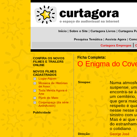
Início
|
Sobre o Site
|
Curtagora Livros
|
Curtagora P
Pesquisa Temática
|
Assista Agora
|
Como
|
Curtagora Empregos
C
Ficha Completa:
CONFIRA OS NOVOS
O Enigma do Cove
FILMES E TRAILERS
ONLINE
NOVOS FILMES
CADASTRADOS
Lugar Algum
Sinopse:
Numa atmosfer
Mosaica de Histórias
de Amor
suspense, u
Toda Merda Agora é
encontra-se à
Arte
um cemitério
Punk do Mato
que gera maio
Corpespaço (da série
respeito é qu
AnimAction)
nesse nesse a
Publicidade
sinistro com 
Mas é aí que 
do estranham
o cotidiano.
Direção:
George José