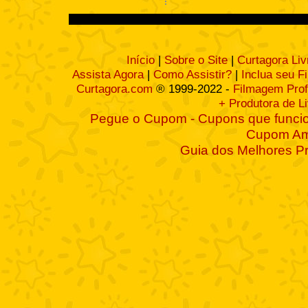
Início
|
Sobre o Site
|
Curtagora Liv
Assista Agora
|
Como Assistir?
|
Inclua seu F
Curtagora.com
® 1999-2022 -
Filmagem Prof
+ Produtora de L
Pegue o Cupom - Cupons que funcio
Cupom A
Guia dos Melhores P