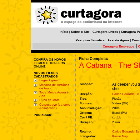
Início
|
Sobre o Site
|
Curtagora Livros
|
Curtagora P
Pesquisa Temática
|
Assista Agora
|
Como
|
Curtagora Empregos
C
Ficha Completa:
CONFIRA OS NOVOS
A Cabana - The S
FILMES E TRAILERS
ONLINE
NOVOS FILMES
CADASTRADOS
Lugar Algum
Sinopse:
As deeper you go
Mosaica de Histórias
de Amor
shed.
Toda Merda Agora é
Direção:
Carlos Eduardo Be
Arte
Tipo:
Ficção
Punk do Mato
Formato:
Vídeo (DV)
Corpespaço (da série
AnimAction)
Ano Produção:
2006
Origem:
Brasil (PA)
Publicidade
Cor / PB:
cor/pb
Duração:
2 min.
Roteiro:
Carlos Eduardo Be
Fotografia:
Kirstie May