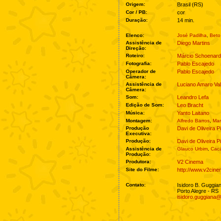
Origem:
Brasil (RS)
Cor / PB:
cor
Duração:
14 min.
Elenco:
José Padilha
,
Beto
Assistência de
Diego Martins
Direção:
Roteiro:
Márcio Schoenard
Fotografia:
Pablo Escajedo
Operador de
Pablo Escajedo
Câmera:
Assistência de
Luciano Amaro Val
Câmera:
Som:
Leandro Lefa
Edição de Som:
Leo Bracht
Música:
Yanto Laitano
Montagem:
Alfredo Barros
,
Mar
Produção
Davi de Oliveira P
Executiva:
Produção:
Davi de Oliveira P
Assistência de
Glauco Urbim
,
Cacá
Produção:
Produtora:
V2 Cinema
Site do Filme:
http://www.v2cin
Contato:
Isidoro B. Guggia
Porto Alegre - RS
isidoro.guggiana