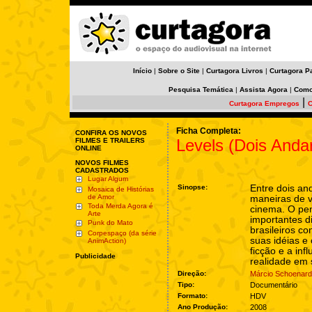
Início
|
Sobre o Site
|
Curtagora Livros
|
Curtagora P
Pesquisa Temática
|
Assista Agora
|
Como
|
Curtagora Empregos
C
Ficha Completa:
CONFIRA OS NOVOS
Levels (Dois Anda
FILMES E TRAILERS
ONLINE
NOVOS FILMES
CADASTRADOS
Lugar Algum
Sinopse:
Entre dois an
Mosaica de Histórias
de Amor
maneiras de v
Toda Merda Agora é
cinema. O pe
Arte
importantes d
Punk do Mato
brasileiros c
Corpespaço (da série
suas idéias e
AnimAction)
ficção e a inf
Publicidade
realidade em 
Direção:
Márcio Schoenard
Tipo:
Documentário
Formato:
HDV
Ano Produção:
2008