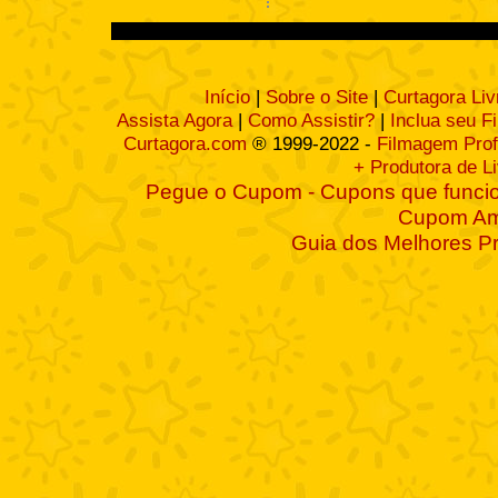
Início
|
Sobre o Site
|
Curtagora Liv
Assista Agora
|
Como Assistir?
|
Inclua seu F
Curtagora.com
® 1999-2022 -
Filmagem Prof
+ Produtora de L
Pegue o Cupom - Cupons que funcio
Cupom A
Guia dos Melhores P