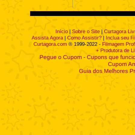
Início
|
Sobre o Site
|
Curtagora Liv
Assista Agora
|
Como Assistir?
|
Inclua seu F
Curtagora.com
® 1999-2022 -
Filmagem Prof
+ Produtora de L
Pegue o Cupom - Cupons que funcio
Cupom A
Guia dos Melhores P