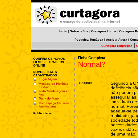
Início
|
Sobre o Site
|
Curtagora Livros
|
Curtagora P
Pesquisa Temática
|
Assista Agora
|
Como
|
Curtagora Empregos
C
Ficha Completa:
CONFIRA OS NOVOS
Normal?
FILMES E TRAILERS
ONLINE
NOVOS FILMES
CADASTRADOS
Lugar Algum
Sinopse:
Segundo a O
Mosaica de Histórias
de Amor
deficiência s
Toda Merda Agora é
não podem por
Arte
assegurar as
Punk do Mato
individuais d
Corpespaço (da série
normal. Porém
AnimAction)
adequa-se pe
Publicidade
realidade, já
sociedade to
necessidades
vezes estão a
de uma mão, 