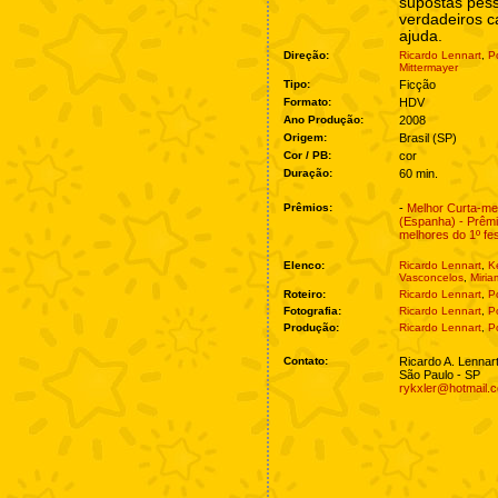
supostas pes
verdadeiros c
ajuda.
Direção:
Ricardo Lennart
,
P
Mittermayer
Tipo:
Ficção
Formato:
HDV
Ano Produção:
2008
Origem:
Brasil (SP)
Cor / PB:
cor
Duração:
60 min.
Prêmios:
-
Melhor Curta-met
(Espanha) - Prê
melhores do 1º fes
Elenco:
Ricardo Lennart
,
K
Vasconcelos
,
Miria
Roteiro:
Ricardo Lennart
,
P
Fotografia:
Ricardo Lennart
,
P
Produção:
Ricardo Lennart
,
P
Contato:
Ricardo A. Lennar
São Paulo - SP
rykxler@hotmail.