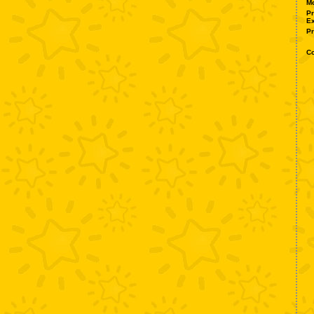
M
P
Ex
P
Co