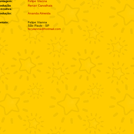
ontagem:
Felipe Vianna
rodução
Renan Carvalhais
ecutiva:
rodução:
Ananda Almeida
ntato:
Felipe Vianna
São Paulo - SP
fecvianna@hotmail.com