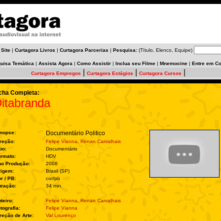
 Site
|
Curtagora Livros
|
Curtagora Parcerias
|
Pesquisa:
(Título, Elenco, Equipe)
uisa Temática
|
Assista Agora
|
Como Assistir
|
Inclua seu Filme
|
Mnemocine
|
Entre em Co
|
|
|
Curtagora Empregos
Curtagora Estágios
Curtagora Cursos
cha Completa:
itabranda
nopse:
Documentário Politico
reção:
Felipe Vianna
,
Renan Carvalhais
po:
Documentário
rmato:
HDV
no Produção:
2008
rigem:
Brasil (SP)
r / PB:
cor/pb
ração:
34 min.
teiro:
Felipe Vianna
,
Renan Carvalhais
tografia:
Felipe Vianna
reção de Arte:
Val Lourenço