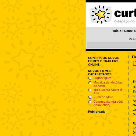
Início
|
Sobre o
Pesq
Fi
CONFIRA OS NOVOS
D
FILMES E TRAILERS
ONLINE
NOVOS FILMES
CADASTRADOS
Lugar Algum
Si
Mosaica de Histórias
de Amor
Di
Toda Merda Agora é
Ti
Arte
Fo
Punk do Mato
A
Corpespaço (da série
AnimAction)
O
Co
Publicidade
Du
Ro
Fo
Di