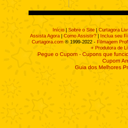
Início
|
Sobre o Site
|
Curtagora Liv
Assista Agora
|
Como Assistir?
|
Inclua seu F
Curtagora.com
® 1999-2022 -
Filmagem Prof
+ Produtora de L
Pegue o Cupom - Cupons que funcio
Cupom A
Guia dos Melhores P