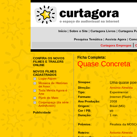
Início
|
Sobre o Site
|
Curtagora Livros
|
Curtagora P
Pesquisa Temática
|
Assista Agora
|
Como
|
Curtagora Empregos
C
Ficha Completa:
CONFIRA OS NOVOS
Quase Concreta
FILMES E TRAILERS
ONLINE
NOVOS FILMES
CADASTRADOS
Lugar Algum
Sinopse:
Uma quase poesi
Mosaica de Histórias
de Amor
Direção:
Antonio Almeida
Toda Merda Agora é
Tipo:
Experimental
Arte
Formato:
Internet (Flash)
Punk do Mato
Ano Produção:
2008
Corpespaço (da série
AnimAction)
Origem:
Brasil (MG)
Cor / PB:
pb
Publicidade
Duração:
1 min.
Prêmios:
Finalista da MOSC
Roteiro:
Antonio Almeida