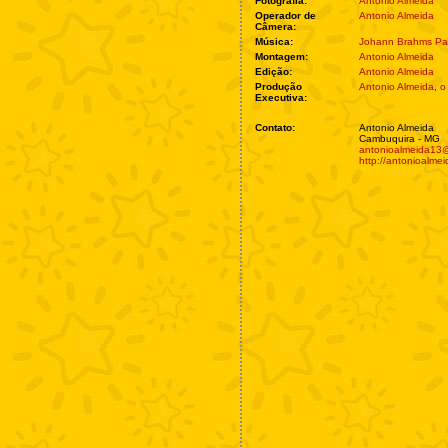
Fotografia:
Antonio Almeida
Operador de
Antonio Almeida
Câmera:
Música:
Johann Brahms Pac
Montagem:
Antonio Almeida
Edição:
Antonio Almeida
Produção
Antonio Almeida
,
o
Executiva:
Contato:
Antonio Almeida
Cambuquira - MG
antonioalmeida13
http://antonioalme