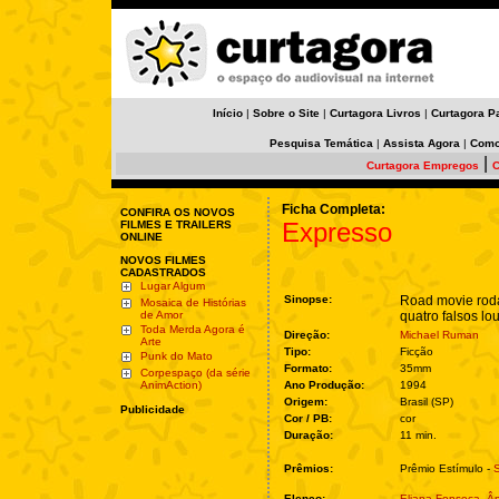
Início
|
Sobre o Site
|
Curtagora Livros
|
Curtagora P
Pesquisa Temática
|
Assista Agora
|
Como
|
Curtagora Empregos
C
Ficha Completa:
CONFIRA OS NOVOS
Expresso
FILMES E TRAILERS
ONLINE
NOVOS FILMES
CADASTRADOS
Lugar Algum
Sinopse:
Road movie rod
Mosaica de Histórias
de Amor
quatro falsos lo
Toda Merda Agora é
Direção:
Michael Ruman
Arte
Tipo:
Ficção
Punk do Mato
Formato:
35mm
Corpespaço (da série
AnimAction)
Ano Produção:
1994
Origem:
Brasil (SP)
Publicidade
Cor / PB:
cor
Duração:
11 min.
Prêmios:
Prêmio Estímulo -
S
Elenco:
Eliana Fonseca
,
Ân