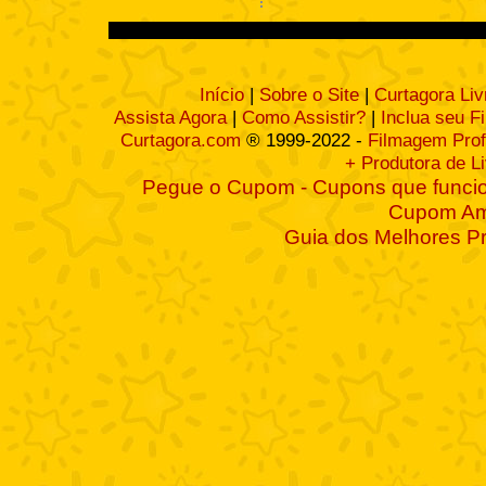
Início
|
Sobre o Site
|
Curtagora Liv
Assista Agora
|
Como Assistir?
|
Inclua seu F
Curtagora.com
® 1999-2022 -
Filmagem Prof
+ Produtora de L
Pegue o Cupom - Cupons que funcio
Cupom A
Guia dos Melhores P