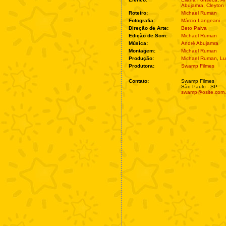
Abujamra
,
Cleyton 
Roteiro:
Michael Ruman
Fotografia:
Márcio Langeani
Direção de Arte:
Beto Paiva
Edição de Som:
Michael Ruman
Música:
André Abujamra
Montagem:
Michael Ruman
Produção:
Michael Ruman
,
Lu
Produtora:
Swamp Filmes
Contato:
Swamp Filmes
São Paulo - SP
swamp@osite.com.