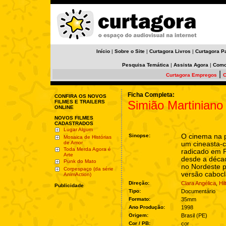
Início
|
Sobre o Site
|
Curtagora Livros
|
Curtagora P
Pesquisa Temática
|
Assista Agora
|
Como
|
Curtagora Empregos
C
Ficha Completa:
CONFIRA OS NOVOS
Simião Martinian
FILMES E TRAILERS
ONLINE
NOVOS FILMES
CADASTRADOS
Lugar Algum
Sinopse:
O cinema na p
Mosaica de Histórias
de Amor
um cineasta-
Toda Merda Agora é
radicado em
Arte
desde a déca
Punk do Mato
no Nordeste p
Corpespaço (da série
versão caboc
AnimAction)
Direção:
Clara Angélica
,
Hi
Publicidade
Tipo:
Documentário
Formato:
35mm
Ano Produção:
1998
Origem:
Brasil (PE)
Cor / PB:
cor