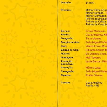
Duração:
14 min.
Prêmios:
Melhor Filme (Júri
Melhor Direção -
F
Melhor Montagem
Prêmio Especial d
Prêmio da Crítica
Prêmio de Contrib
Elenco:
Simião Martiniano
,
Roteiro:
Clara Angélica
,
Hi
Fotografia:
Tuca Moraes
Direção de Arte:
João Miguel Pinhe
Som:
Valéria Ferro
,
Ren
Edição de Som:
Eduardo Santos 
Música:
DJ Dolores
,
Fred 
Montagem:
Mair Tavares
Produção
Lydia Barros
,
Môn
Executiva:
Produção:
Mônica Lapa
Cenografia:
João Miguel Pinhe
Figurino:
Rutílio Oliveira
Contato:
Clara Angélica
Recife - PE