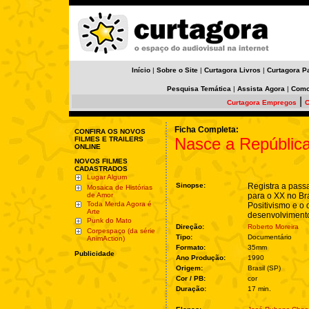
Início
|
Sobre o Site
|
Curtagora Livros
|
Curtagora P
Pesquisa Temática
|
Assista Agora
|
Como
|
Curtagora Empregos
C
Ficha Completa:
CONFIRA OS NOVOS
Nasce a Repúblic
FILMES E TRAILERS
ONLINE
NOVOS FILMES
CADASTRADOS
Lugar Algum
Sinopse:
Registra a pas
Mosaica de Histórias
de Amor
para o XX no Br
Toda Merda Agora é
Positivismo e o 
Arte
desenvolviment
Punk do Mato
Direção:
Roberto Moreira
Corpespaço (da série
Tipo:
Documentário
AnimAction)
Formato:
35mm
Publicidade
Ano Produção:
1990
Origem:
Brasil (SP)
Cor / PB:
cor
Duração:
17 min.