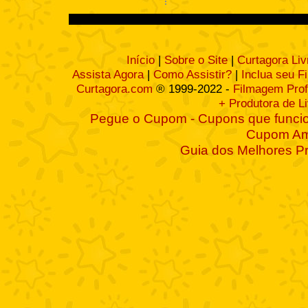
Início
|
Sobre o Site
|
Curtagora Liv
Assista Agora
|
Como Assistir?
|
Inclua seu F
Curtagora.com
® 1999-2022 -
Filmagem Prof
+ Produtora de L
Pegue o Cupom - Cupons que funcio
Cupom A
Guia dos Melhores P