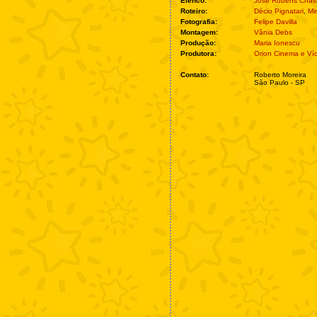
Elenco:
José Rubens Chas
Roteiro:
Décio Pignatari
,
Mir
Fotografia:
Felipe Davilla
Montagem:
Vânia Debs
Produção:
Maria Ionescu
Produtora:
Orion Cinema e Ví
Contato:
Roberto Moreira
São Paulo - SP