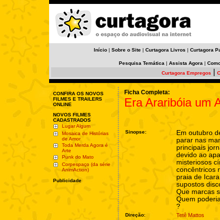
Início
|
Sobre o Site
|
Curtagora Livros
|
Curtagora P
Pesquisa Temática
|
Assista Agora
|
Como
|
Curtagora Empregos
C
Ficha Completa:
CONFIRA OS NOVOS
Era Araribóia um 
FILMES E TRAILERS
ONLINE
NOVOS FILMES
CADASTRADOS
Lugar Algum
Sinopse:
Em outubro de
Mosaica de Histórias
de Amor
parar nas ma
Toda Merda Agora é
principais jor
Arte
devido ao ap
Punk do Mato
misteriosos cí
Corpespaço (da série
concêntricos 
AnimAction)
praia de Icara
Publicidade
supostos disc
Que marcas s
Quem poderia 
?
Direção:
Tetê Mattos