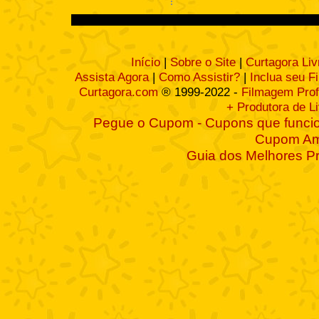
Início
|
Sobre o Site
|
Curtagora Liv
Assista Agora
|
Como Assistir?
|
Inclua seu F
Curtagora.com
® 1999-2022 -
Filmagem Prof
+ Produtora de L
Pegue o Cupom - Cupons que funcio
Cupom A
Guia dos Melhores P