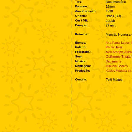
Tipo:
Documentário
Formato:
16mm
Ano Produção:
1998
Origem:
Brasil (RJ)
Cor / PB:
cor/pb
Duração:
27 min.
Prêmios:
Menção Honrosa 
Elenco:
Ana Paula Lopes
,
Roteiro:
Paulo Halm
Fotografia:
Alex Araripe
,
Auira
Som:
Guilherme Tristão
Música:
Bacamarte
Montagem:
Glaucia Soares
Produção:
Xavier
,
Fabiana da
Contato:
Tetê Mattos