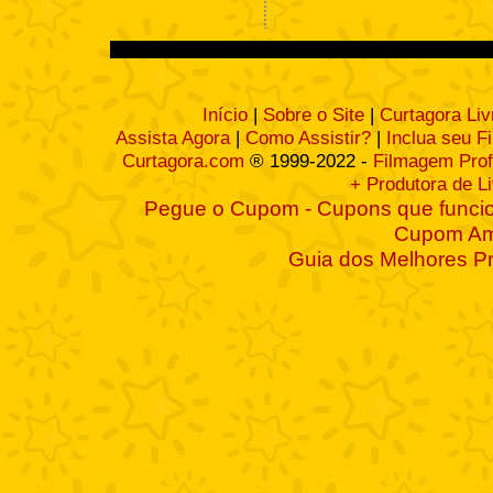
Início
|
Sobre o Site
|
Curtagora Liv
Assista Agora
|
Como Assistir?
|
Inclua seu F
Curtagora.com
® 1999-2022 -
Filmagem Prof
+ Produtora de L
Pegue o Cupom - Cupons que funcio
Cupom A
Guia dos Melhores P