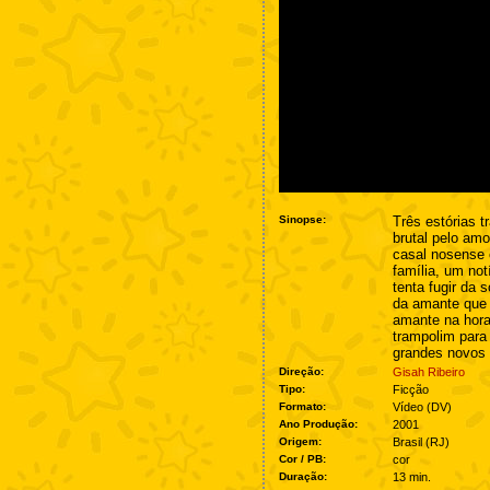
Sinopse:
Três estórias 
brutal pelo am
casal nosense 
família, um no
tenta fugir da 
da amante que
amante na hora
trampolim para
grandes novos p
Direção:
Gisah Ribeiro
Tipo:
Ficção
Formato:
Vídeo (DV)
Ano Produção:
2001
Origem:
Brasil (RJ)
Cor / PB:
cor
Duração:
13 min.