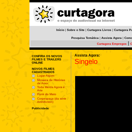
Início
|
Sobre o Site
|
Curtagora Livros
|
Curtagora P
Pesquisa Temática
|
Assista Agora
|
Como
|
Curtagora Empregos
C
Assista Agora:
CONFIRA OS NOVOS
Singelo
FILMES E TRAILERS
ONLINE
NOVOS FILMES
CADASTRADOS
Lugar Algum
Mosaica de Histórias
de Amor
Toda Merda Agora é
Arte
Punk do Mato
Corpespaço (da série
AnimAction)
Publicidade