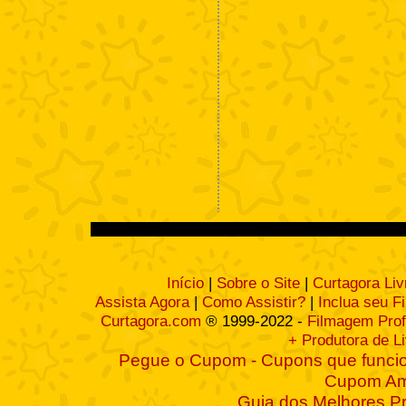
Início
|
Sobre o Site
|
Curtagora Liv
Assista Agora
|
Como Assistir?
|
Inclua seu F
Curtagora.com
® 1999-2022 -
Filmagem Prof
+ Produtora de L
Pegue o Cupom - Cupons que funcio
Cupom A
Guia dos Melhores P