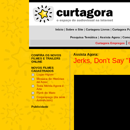
Início
|
Sobre o Site
|
Curtagora Livros
|
Curtagora P
Pesquisa Temática
|
Assista Agora
|
Como
|
Curtagora Empregos
C
Assista Agora:
CONFIRA OS NOVOS
Jerks, Don't Say 
FILMES E TRAILERS
ONLINE
NOVOS FILMES
CADASTRADOS
Lugar Algum
Mosaica de Histórias
de Amor
Toda Merda Agora é
Arte
Punk do Mato
Corpespaço (da série
AnimAction)
Publicidade