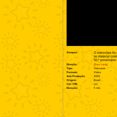
Sinopse:
O videoclipe fo
no material col
50.º aniversário
Direção:
Zhao Liang
Tipo:
Videoarte
Formato:
Vídeo
Ano Produção:
2000
Origem:
Brasil
Cor / PB:
cor
Duração:
5 min.