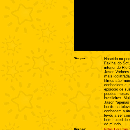
Sinopse:
Nascido na peq
Faxinal do Sot
interior do Rio
Jason Vorhees 
mais idolatrad
filmes são mun
conhecidos e i
episódio de su
poucos meses 
brasileiras. Mu
Jason "apenas 
bonito na tele
conhecem a árd
levou a ser co
bem sucedido m
do mundo.
Direção:
Rafael Hocsman (