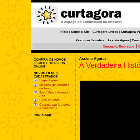
Início
|
Sobre o Site
|
Curtagora Livros
|
Curtagora P
Pesquisa Temática
|
Assista Agora
|
Como
|
Curtagora Empregos
C
Assista Agora:
CONFIRA OS NOVOS
A Verdadeira Hist
FILMES E TRAILERS
ONLINE
NOVOS FILMES
CADASTRADOS
Lugar Algum
Mosaica de Histórias
de Amor
Toda Merda Agora é
Arte
Punk do Mato
Corpespaço (da série
AnimAction)
Publicidade