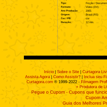
Tipo:
Ficção / Documen
Formato:
Vídeo (DV)
Ano Produção:
2001
Origem:
Brasil (RS)
Cor / PB:
cor
Duração:
12 min.
Início
|
Sobre o Site
|
Curtagora Liv
Assista Agora
|
Como Assistir?
|
Inclua seu F
Curtagora.com
® 1999-2022 -
Filmagem Prof
+ Produtora de L
Pegue o Cupom - Cupons que funcio
Cupom A
Guia dos Melhores P