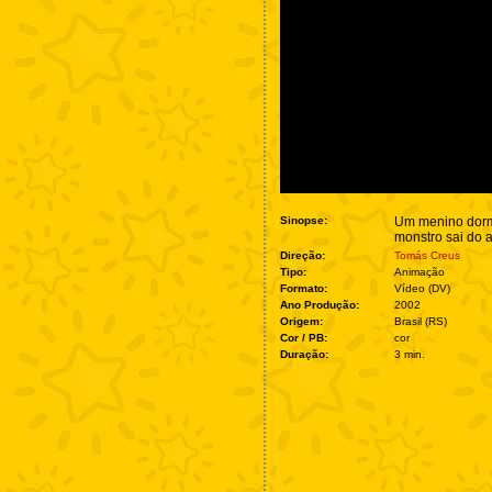
Sinopse:
Um menino dorm
monstro sai do 
Direção:
Tomás Creus
Tipo:
Animação
Formato:
Vídeo (DV)
Ano Produção:
2002
Origem:
Brasil (RS)
Cor / PB:
cor
Duração:
3 min.