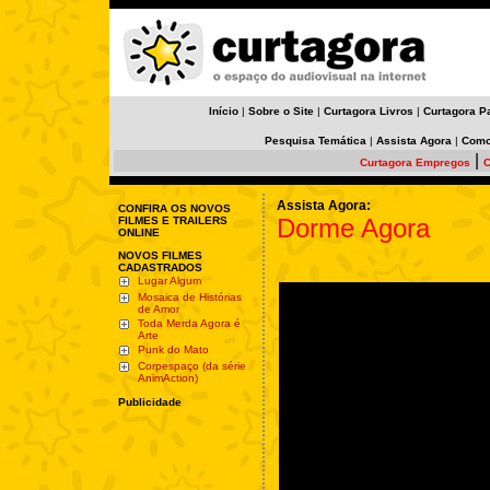
Início
|
Sobre o Site
|
Curtagora Livros
|
Curtagora P
Pesquisa Temática
|
Assista Agora
|
Como
|
Curtagora Empregos
C
Assista Agora:
CONFIRA OS NOVOS
Dorme Agora
FILMES E TRAILERS
ONLINE
NOVOS FILMES
CADASTRADOS
Lugar Algum
Mosaica de Histórias
de Amor
Toda Merda Agora é
Arte
Punk do Mato
Corpespaço (da série
AnimAction)
Publicidade