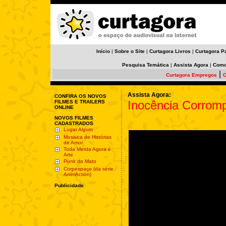
Início
|
Sobre o Site
|
Curtagora Livros
|
Curtagora P
Pesquisa Temática
|
Assista Agora
|
Como
|
Curtagora Empregos
C
Assista Agora:
CONFIRA OS NOVOS
Inocência Corrom
FILMES E TRAILERS
ONLINE
NOVOS FILMES
CADASTRADOS
Lugar Algum
Mosaica de Histórias
de Amor
Toda Merda Agora é
Arte
Punk do Mato
Corpespaço (da série
AnimAction)
Publicidade