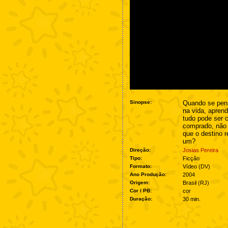
Sinopse:
Quando se pen
na vida, apre
tudo pode ser 
comprado, não 
que o destino 
um?
Direção:
Josias Pereira
Tipo:
Ficção
Formato:
Vídeo (DV)
Ano Produção:
2004
Origem:
Brasil (RJ)
Cor / PB:
cor
Duração:
30 min.