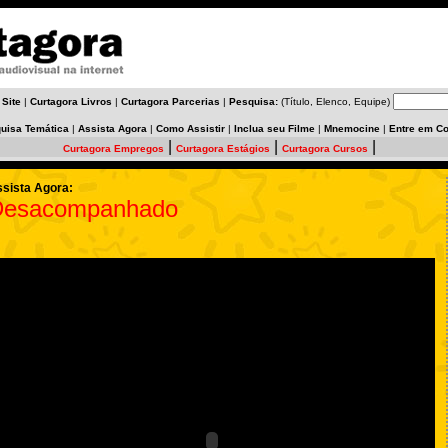
 Site
|
Curtagora Livros
|
Curtagora Parcerias
|
Pesquisa:
(Título, Elenco, Equipe)
uisa Temática
|
Assista Agora
|
Como Assistir
|
Inclua seu Filme
|
Mnemocine
|
Entre em Co
|
|
|
Curtagora Empregos
Curtagora Estágios
Curtagora Cursos
sista Agora:
Desacompanhado