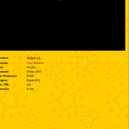
nopse:
Antes só...
reção:
Vitor Rebello
po:
Ficção
rmato:
Vídeo (DV)
no Produção:
2006
rigem:
Brasil (RJ)
r / PB:
cor
ração:
8 min.