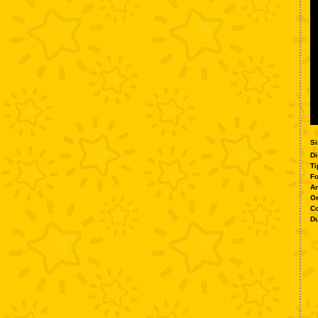
Si
Di
Ti
Fo
A
O
Co
Du