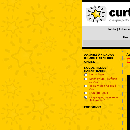
Início
|
Sobre o
Pesq
As
CONFIRA OS NOVOS
FILMES E TRAILERS
ONLINE
NOVOS FILMES
CADASTRADOS
Lugar Algum
Mosaica de Histórias
de Amor
Toda Merda Agora é
Arte
Punk do Mato
Corpespaço (da série
AnimAction)
Publicidade