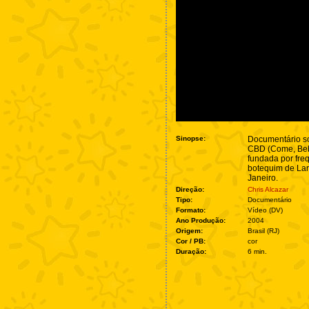
Sinopse:
Documentário so
CBD (Come, Beb
fundada por fre
botequim de Lar
Janeiro.
Direção:
Chris Alcazar
Tipo:
Documentário
Formato:
Vídeo (DV)
Ano Produção:
2004
Origem:
Brasil (RJ)
Cor / PB:
cor
Duração:
6 min.