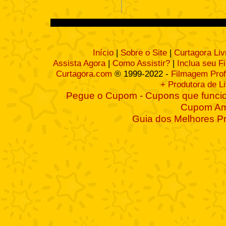
Início
|
Sobre o Site
|
Curtagora Liv
Assista Agora
|
Como Assistir?
|
Inclua seu F
Curtagora.com
® 1999-2022 -
Filmagem Prof
+ Produtora de L
Pegue o Cupom - Cupons que funcio
Cupom A
Guia dos Melhores P