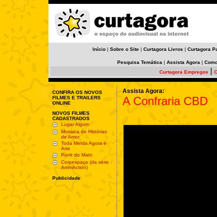
Início
|
Sobre o Site
|
Curtagora Livros
|
Curtagora P
Pesquisa Temática
|
Assista Agora
|
Como
|
Curtagora Empregos
C
Assista Agora:
CONFIRA OS NOVOS
A Confraria CBD
FILMES E TRAILERS
ONLINE
NOVOS FILMES
CADASTRADOS
Lugar Algum
Mosaica de Histórias
de Amor
Toda Merda Agora é
Arte
Punk do Mato
Corpespaço (da série
AnimAction)
Publicidade