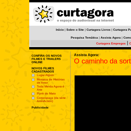
Início
|
Sobre o Site
|
Curtagora Livros
|
Curtagora P
Pesquisa Temática
|
Assista Agora
|
Como
|
Curtagora Empregos
C
Assista Agora:
CONFIRA OS NOVOS
O caminho da sort
FILMES E TRAILERS
ONLINE
NOVOS FILMES
CADASTRADOS
Lugar Algum
Mosaica de Histórias
de Amor
Toda Merda Agora é
Arte
Punk do Mato
Corpespaço (da série
AnimAction)
Publicidade