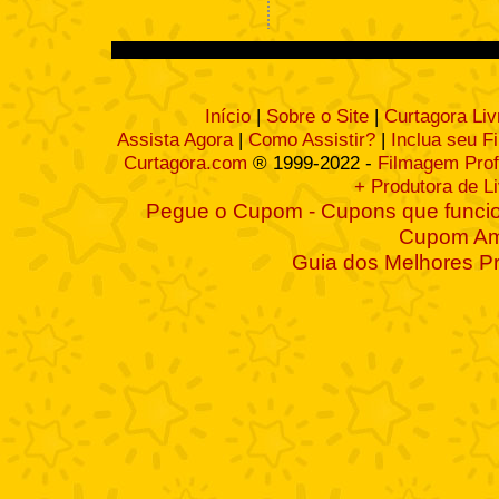
Início
|
Sobre o Site
|
Curtagora Liv
Assista Agora
|
Como Assistir?
|
Inclua seu F
Curtagora.com
® 1999-2022 -
Filmagem Prof
+ Produtora de L
Pegue o Cupom - Cupons que funcio
Cupom A
Guia dos Melhores P