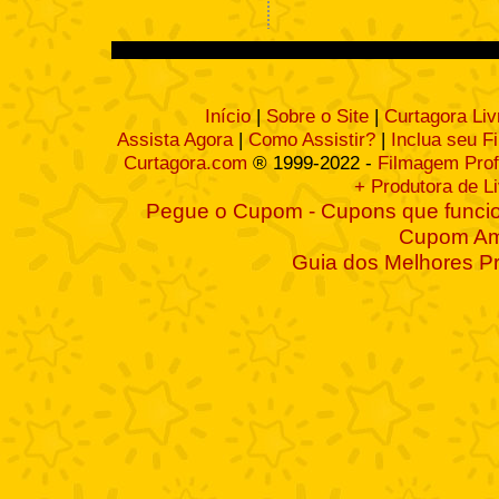
Início
|
Sobre o Site
|
Curtagora Liv
Assista Agora
|
Como Assistir?
|
Inclua seu F
Curtagora.com
® 1999-2022 -
Filmagem Prof
+ Produtora de L
Pegue o Cupom - Cupons que funcio
Cupom A
Guia dos Melhores P