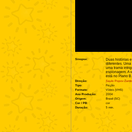
Sinopse:
Duas histórias 
diferentes. Uma 
uma trama intri
espionagem. A v
está no Plano B.
Direção:
Saulo Popov Zambi
Tipo:
Ficção
Formato:
Vídeo (VHS)
Ano Produção:
2004
Origem:
Brasil (SC)
Cor / PB:
cor
Duração:
5 min.