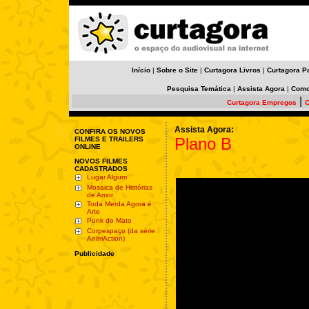
Início
|
Sobre o Site
|
Curtagora Livros
|
Curtagora P
Pesquisa Temática
|
Assista Agora
|
Como
|
Curtagora Empregos
C
Assista Agora:
CONFIRA OS NOVOS
Plano B
FILMES E TRAILERS
ONLINE
NOVOS FILMES
CADASTRADOS
Lugar Algum
Mosaica de Histórias
de Amor
Toda Merda Agora é
Arte
Punk do Mato
Corpespaço (da série
AnimAction)
Publicidade