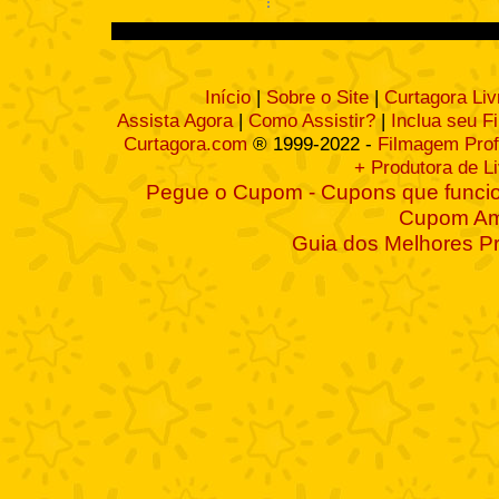
Início
|
Sobre o Site
|
Curtagora Liv
Assista Agora
|
Como Assistir?
|
Inclua seu F
Curtagora.com
® 1999-2022 -
Filmagem Prof
+ Produtora de L
Pegue o Cupom - Cupons que funcio
Cupom A
Guia dos Melhores P