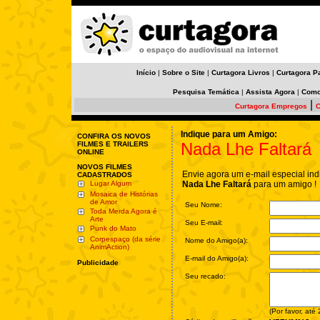
Início
|
Sobre o Site
|
Curtagora Livros
|
Curtagora P
Pesquisa Temática
|
Assista Agora
|
Como
|
Curtagora Empregos
C
Indique para um Amigo:
CONFIRA OS NOVOS
Nada Lhe Faltará
FILMES E TRAILERS
ONLINE
NOVOS FILMES
Envie agora um e-mail especial ind
CADASTRADOS
Lugar Algum
Nada Lhe Faltará
para um amigo !
Mosaica de Histórias
de Amor
Seu Nome:
Toda Merda Agora é
Arte
Seu E-mail:
Punk do Mato
Corpespaço (da série
Nome do Amigo(a):
AnimAction)
E-mail do Amigo(a):
Publicidade
Seu recado:
(Por favor, até